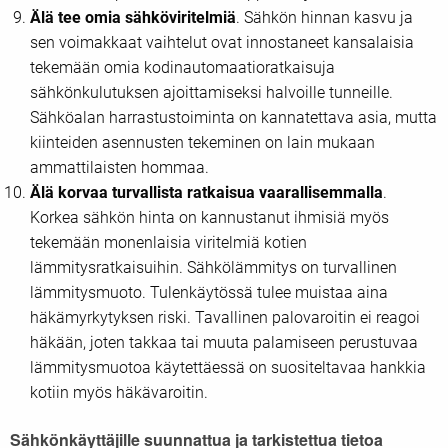
Älä tee omia sähköviritelmiä
. Sähkön hinnan kasvu ja
sen voimakkaat vaihtelut ovat innostaneet kansalaisia
tekemään omia kodinautomaatioratkaisuja
sähkönkulutuksen ajoittamiseksi halvoille tunneille.
Sähköalan harrastustoiminta on kannatettava asia, mutta
kiinteiden asennusten tekeminen on lain mukaan
ammattilaisten hommaa.
Älä korvaa turvallista ratkaisua vaarallisemmalla
.
Korkea sähkön hinta on kannustanut ihmisiä myös
tekemään monenlaisia viritelmiä kotien
lämmitysratkaisuihin. Sähkölämmitys on turvallinen
lämmitysmuoto. Tulenkäytössä tulee muistaa aina
häkämyrkytyksen riski. Tavallinen palovaroitin ei reagoi
häkään, joten takkaa tai muuta palamiseen perustuvaa
lämmitysmuotoa käytettäessä on suositeltavaa hankkia
kotiin myös häkävaroitin.
Sähkönkäyttäjille suunnattua ja tarkistettua tietoa