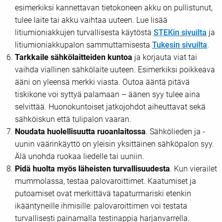
esimerkiksi kannettavan tietokoneen akku on pullistunut,
tulee laite tai akku vaihtaa uuteen. Lue lisää
litiumioniakkujen turvallisesta käytöstä
STEKin sivuilta
ja
litiumioniakkupalon sammuttamisesta
Tukesin sivuilta
.
Tarkkaile sähkölaitteiden kuntoa
ja korjauta viat tai
vaihda viallinen sähkölaite uuteen. Esimerkiksi poikkeava
ääni on yleensä merkki viasta. Outoa ääntä pitävä
tiskikone voi syttyä palamaan – äänen syy tulee aina
selvittää. Huonokuntoiset jatkojohdot aiheuttavat sekä
sähköiskun että tulipalon vaaran.
Noudata huolellisuutta ruoanlaitossa
. Sähkölieden ja -
uunin väärinkäyttö on yleisin yksittäinen sähköpalon syy.
Älä unohda ruokaa liedelle tai uuniin.
Pidä huolta myös läheisten turvallisuudesta
. Kun vierailet
mummolassa, testaa palovaroittimet. Kaatumiset ja
putoamiset ovat merkittävä tapaturmariski etenkin
ikääntyneille ihmisille: palovaroittimen voi testata
turvallisesti painamalla testinappia harjanvarrella.