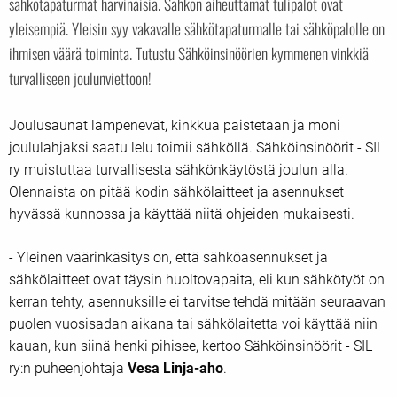
sähkötapaturmat harvinaisia. Sähkön aiheuttamat tulipalot ovat
yleisempiä. Yleisin syy vakavalle sähkötapaturmalle tai sähköpalolle on
ihmisen väärä toiminta. Tutustu Sähköinsinöörien kymmenen vinkkiä
turvalliseen joulunviettoon!
Joulusaunat lämpenevät, kinkkua paistetaan ja moni
joululahjaksi saatu lelu toimii sähköllä. Sähköinsinöörit - SIL
ry muistuttaa turvallisesta sähkönkäytöstä joulun alla.
Olennaista on pitää kodin sähkölaitteet ja asennukset
hyvässä kunnossa ja käyttää niitä ohjeiden mukaisesti.
- Yleinen väärinkäsitys on, että sähköasennukset ja
sähkölaitteet ovat täysin huoltovapaita, eli kun sähkötyöt on
kerran tehty, asennuksille ei tarvitse tehdä mitään seuraavan
puolen vuosisadan aikana tai sähkölaitetta voi käyttää niin
kauan, kun siinä henki pihisee, kertoo Sähköinsinöörit - SIL
ry:n puheenjohtaja
Vesa Linja-aho
.