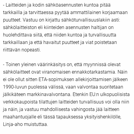
- Laitteiden ja kodin sähköasennusten kuntoa pitää
tarkkailla ja tarvittaessa pyytää ammattilainen korjaamaan
puutteet. Vastuu on kirjattu sähköturvallisuuslakiin asti:
sähkölaitteiston eli kiinteiden asennusten haltijan on
huolehdittava siitä, että niiden kuntoa ja turvallisuutta
tarkkaillaan ja että havaitut puutteet ja viat poistetaan
riittävän nopeasti.
- Toinen yleinen väärinkäsitys on, että myynnissä olevat
sähkölaitteet ovat viranomaisen ennakkotarkastamia. Näin
ei ole ollut sitten ETA-sopimuksen allekirjoittamisen jälkeen
1990-luvun puolessa välissä, vaan valvontaa suoritetaan
jälkikäteen markkinavalvontana. Etenkin EU:n ulkopuolisista
verkkokaupoista tilattujen laitteiden turvallisuus voi olla niin
ja näin, ja vastuu mahdollisesta vahingosta jää laitteen
maahantuojalle eli tässä tapauksessa yksityishenkilölle,
Linja-aho muistuttaa.