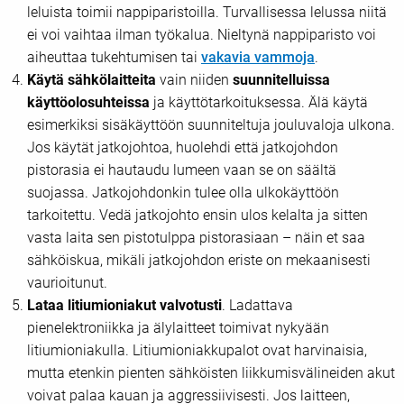
leluista toimii nappiparistoilla. Turvallisessa lelussa niitä
ei voi vaihtaa ilman työkalua. Nieltynä nappiparisto voi
aiheuttaa tukehtumisen tai
vakavia vammoja
.
Käytä sähkölaitteita
vain niiden
suunnitelluissa
käyttöolosuhteissa
ja käyttötarkoituksessa. Älä käytä
esimerkiksi sisäkäyttöön suunniteltuja jouluvaloja ulkona.
Jos käytät jatkojohtoa, huolehdi että jatkojohdon
pistorasia ei hautaudu lumeen vaan se on säältä
suojassa. Jatkojohdonkin tulee olla ulkokäyttöön
tarkoitettu. Vedä jatkojohto ensin ulos kelalta ja sitten
vasta laita sen pistotulppa pistorasiaan – näin et saa
sähköiskua, mikäli jatkojohdon eriste on mekaanisesti
vaurioitunut.
Lataa litiumioniakut valvotusti
. Ladattava
pienelektroniikka ja älylaitteet toimivat nykyään
litiumioniakulla. Litiumioniakkupalot ovat harvinaisia,
mutta etenkin pienten sähköisten liikkumisvälineiden akut
voivat palaa kauan ja aggressiivisesti. Jos laitteen,