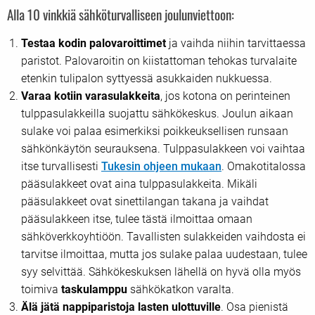
Alla 10 vinkkiä sähköturvalliseen joulunviettoon:
Testaa kodin palovaroittimet
ja vaihda niihin tarvittaessa
paristot. Palovaroitin on kiistattoman tehokas turvalaite
etenkin tulipalon syttyessä asukkaiden nukkuessa.
Varaa kotiin varasulakkeita
, jos kotona on perinteinen
tulppasulakkeilla suojattu sähkökeskus. Joulun aikaan
sulake voi palaa esimerkiksi poikkeuksellisen runsaan
sähkönkäytön seurauksena. Tulppasulakkeen voi vaihtaa
itse turvallisesti
Tukesin ohjeen mukaan
. Omakotitalossa
pääsulakkeet ovat aina tulppasulakkeita. Mikäli
pääsulakkeet ovat sinettilangan takana ja vaihdat
pääsulakkeen itse, tulee tästä ilmoittaa omaan
sähköverkkoyhtiöön. Tavallisten sulakkeiden vaihdosta ei
tarvitse ilmoittaa, mutta jos sulake palaa uudestaan, tulee
syy selvittää. Sähkökeskuksen lähellä on hyvä olla myös
toimiva
taskulamppu
sähkökatkon varalta.
Älä jätä nappiparistoja lasten ulottuville
. Osa pienistä