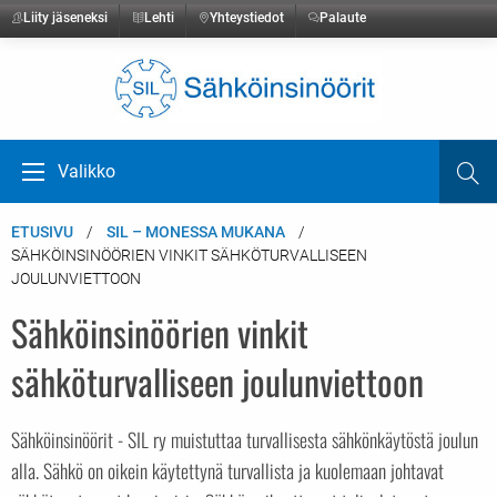
Liity jäseneksi
Lehti
Yhteystiedot
Palaute
Etusivulle
Valikko
Ha
Avaa valikko
ETUSIVU
SIL – MONESSA MUKANA
SÄHKÖINSINÖÖRIEN VINKIT SÄHKÖTURVALLISEEN
JOULUNVIETTOON
Sähköinsinöörien vinkit
sähköturvalliseen joulunviettoon
Sähköinsinöörit - SIL ry muistuttaa turvallisesta sähkönkäytöstä joulun
alla. Sähkö on oikein käytettynä turvallista ja kuolemaan johtavat