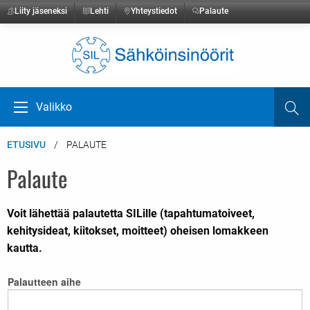
Liity jäseneksi
Lehti
Yhteystiedot
Palaute
Etusivulle
Valikko
Ha
Avaa valikko
ETUSIVU
PALAUTE
Palaute
Voit lähettää palautetta SILille (tapahtumatoiveet,
kehitysideat, kiitokset, moitteet) oheisen lomakkeen
kautta.