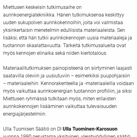
Miettusen keskeisin tutkimusaihe on
aurinkoenergiatekniikka. Hänen tutkimuksensa keskittyy
uuden sukupolven aurinkokennoihin, joita voi valmistaa
yksinkertaisin menetelmin edullisista materiaaleista. Sen
lisäksi, että hän tutkii aurinkokennojen uusia materiaaleja ja
tuotannon skaalattavuutta. Tärkeitä tutkimusalueita ovat
myös kennojen elinaika sekä niiden kiertotalous.
Materiaalitutkimuksen painopisteenä on siirtyminen laajasti
saatavilla oleviin ja uusiutuviin – esimerkiksi puupohjaisiin
– materiaaleihin. Kennorakenteella ja -materiaaleilla voidaan
myös vaikuttaa aurinkoenergian tuotannon profiiliin, ja siksi
Miettusen ryhmässä tutkitaan myös, miten erilaisten
aurinkokennojen lisääminen vaikuttaa tulevaisuuden
energiajärjestelmiin.
Ulla Tuomisen Säätiö on DI
Ulla Tuominen-Karosuon
vuonna 1990 perustama yksityinen, yleishyödyllinen säätiö.