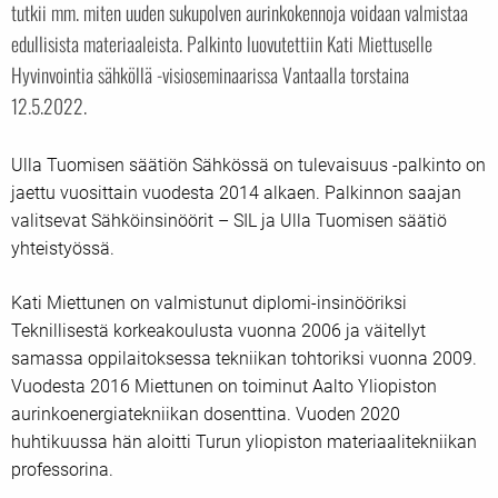
tutkii mm. miten uuden sukupolven aurinkokennoja voidaan valmistaa
edullisista materiaaleista. Palkinto luovutettiin Kati Miettuselle
Hyvinvointia sähköllä -visioseminaarissa Vantaalla torstaina
12.5.2022.
Ulla Tuomisen säätiön Sähkössä on tulevaisuus -palkinto on
jaettu vuosittain vuodesta 2014 alkaen. Palkinnon saajan
valitsevat Sähköinsinöörit – SIL ja Ulla Tuomisen säätiö
yhteistyössä.
Kati Miettunen on valmistunut diplomi-insinööriksi
Teknillisestä korkeakoulusta vuonna 2006 ja väitellyt
samassa oppilaitoksessa tekniikan tohtoriksi vuonna 2009.
Vuodesta 2016 Miettunen on toiminut Aalto Yliopiston
aurinkoenergiatekniikan dosenttina. Vuoden 2020
huhtikuussa hän aloitti Turun yliopiston materiaalitekniikan
professorina.