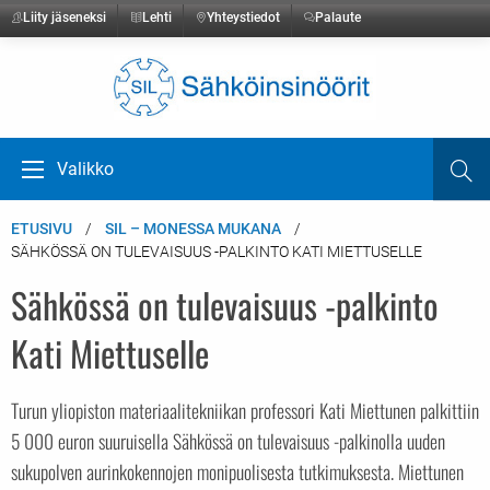
Liity jäseneksi
Lehti
Yhteystiedot
Palaute
Etusivulle
Valikko
Ha
Avaa valikko
ETUSIVU
SIL – MONESSA MUKANA
SÄHKÖSSÄ ON TULEVAISUUS -PALKINTO KATI MIETTUSELLE
Sähkössä on tulevaisuus -palkinto
Kati Miettuselle
Turun yliopiston materiaalitekniikan professori Kati Miettunen palkittiin
5 000 euron suuruisella Sähkössä on tulevaisuus -palkinolla uuden
sukupolven aurinkokennojen monipuolisesta tutkimuksesta. Miettunen