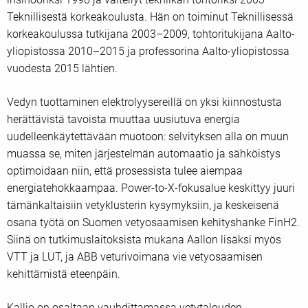
Teknillisestä korkeakoulusta. Hän on toiminut Teknillisessä
korkeakoulussa tutkijana 2003–2009, tohtoritukijana Aalto-
yliopistossa 2010–2015 ja professorina Aalto-yliopistossa
vuodesta 2015 lähtien.
Vedyn tuottaminen elektrolyysereillä on yksi kiinnostusta
herättävistä tavoista muuttaa uusiutuva energia
uudelleenkäytettävään muotoon: selvityksen alla on muun
muassa se, miten järjestelmän automaatio ja sähköistys
optimoidaan niin, että prosessista tulee aiempaa
energiatehokkaampaa. Power-to-X-fokusalue keskittyy juuri
tämänkaltaisiin vetyklusterin kysymyksiin, ja keskeisenä
osana työtä on Suomen vetyosaamisen kehityshanke FinH2.
Siinä on tutkimuslaitoksista mukana Aallon lisäksi myös
VTT ja LUT, ja ABB veturivoimana vie vetyosaamisen
kehittämistä eteenpäin.
Kallio on osaltaan vauhdittamassa vetytalouden