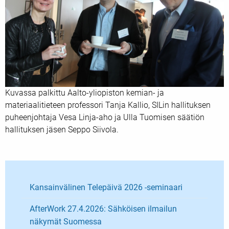
Kuvassa palkittu Aalto-yliopiston kemian- ja
materiaalitieteen professori Tanja Kallio, SILin hallituksen
puheenjohtaja Vesa Linja-aho ja Ulla Tuomisen säätiön
hallituksen jäsen Seppo Siivola.
Kansainvälinen Telepäivä 2026 -seminaari
AfterWork 27.4.2026: Sähköisen ilmailun
näkymät Suomessa