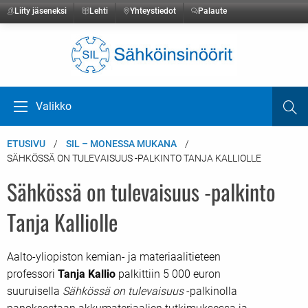
Liity jäseneksi
Lehti
Yhteystiedot
Palaute
Etusivulle
Valikko
Ha
Avaa valikko
ETUSIVU
SIL – MONESSA MUKANA
SÄHKÖSSÄ ON TULEVAISUUS -PALKINTO TANJA KALLIOLLE
Sähkössä on tulevaisuus -palkinto
Tanja Kalliolle
Aalto-yliopiston kemian- ja materiaalitieteen
professori
Tanja Kallio
palkittiin 5 000 euron
suuruisella
Sähkössä on tulevaisuus
-palkinolla