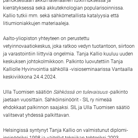
panoksestaan akkumateriaalien tutkimuksessa ja
kierrätyksessä sekä akkuteknologian popularisoinnissa.
Kallio tutkii mm. sekä sähkömetallista katalyysia että
litiumioniakkujen materiaaleja.
Aalto-yliopiston yhteyteen on perustettu
vetyinnovaatiokeskus, joka ratkoo vedyn tuotantoon, siirtoon
ja varastointiin liittyviä ongelmia. Tanja Kallio kuuluu uuden
keskuksen johtokolmikkoon. Palkinto luovutettiin Tanja
Kalliolle Hyvinvointia sähköllä -visioseminaarissa Vantaalla
keskiviikkona 24.4.2024.
Ulla Tuomisen säätiön
Sähkössä on tulevaisuus
-palkinto
jaetaan vuosittain. Sähköinsinöörit - SIL ry nimeää
ehdokkaat palkinnon saajaksi. SIL ja Ulla Tuomisen säätiö
valitsevat yhdessä palkittavan.
Helsingissä syntynyt Tanja Kallio on valmistunut diplomi-
insinööriksi 1998 ja väitellyt tekniikan tohtoriksi 2003