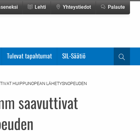
jäseneksi
Lehti
Yhteystiedot
Palaute
Tulevat tapahtumat
SIL-Säätiö
Haku
UTTIVAT HUIPPUNOPEAN LÄHETYSNOPEUDEN
omm saavuttivat
peuden