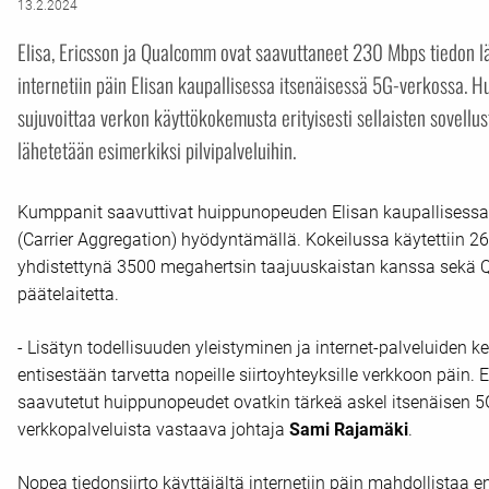
13.2.2024
Elisa, Ericsson ja Qualcomm ovat saavuttaneet 230 Mbps tiedon l
internetiin päin Elisan kaupallisessa itsenäisessä 5G-verkossa. 
sujuvoittaa verkon käyttökokemusta erityisesti sellaisten sovellus
lähetetään esimerkiksi pilvipalveluihin.
Kumppanit saavuttivat huippunopeuden Elisan kaupallisessa
(Carrier Aggregation) hyödyntämällä. Kokeilussa käytettiin 
yhdistettynä 3500 megahertsin taajuuskaistan kanssa sekä Qu
päätelaitetta.
- Lisätyn todellisuuden yleistyminen ja internet-palveluiden 
entisestään tarvetta nopeille siirtoyhteyksille verkkoon päin
saavutetut huippunopeudet ovatkin tärkeä askel itsenäisen 5G
verkkopalveluista vastaava johtaja
Sami Rajamäki
.
Nopea tiedonsiirto käyttäjältä internetiin päin mahdollist