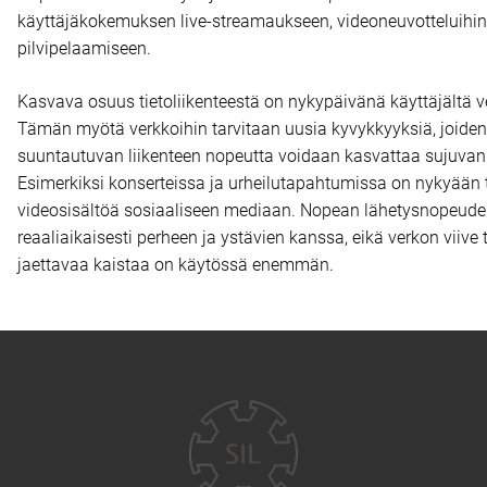
käyttäjäkokemuksen live-streamaukseen, videoneuvotteluihin, 
pilvipelaamiseen.
Kasvava osuus tietoliikenteestä on nykypäivänä käyttäjältä v
Tämän myötä verkkoihin tarvitaan uusia kyvykkyyksiä, joiden a
suuntautuvan liikenteen nopeutta voidaan kasvattaa sujuva
Esimerkiksi konserteissa ja urheilutapahtumissa on nykyään t
videosisältöä sosiaaliseen mediaan. Nopean lähetysnopeuden
reaaliaikaisesti perheen ja ystävien kanssa, eikä verkon viive
jaettavaa kaistaa on käytössä enemmän.
Yhteystiedot