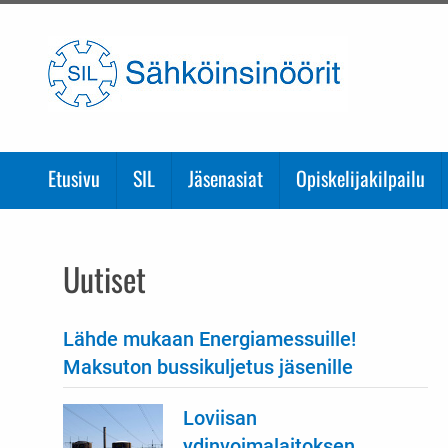
Etusivulle
Etusivu
SIL
Jäsenasiat
Opiskelijakilpailu
Uutiset
Lähde mukaan Energiamessuille!
Maksuton bussikuljetus jäsenille
Loviisan
ydinvoimalaitoksen