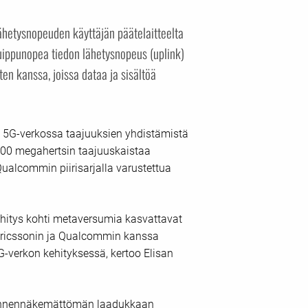
ähetysnopeuden käyttäjän päätelaitteelta
Huippunopea tiedon lähetysnopeus (uplink)
ten kanssa, joissa dataa ja sisältöä
 5G-verkossa taajuuksien yhdistämistä
2600 megahertsin taajuuskaistaa
alcommin piirisarjalla varustettua
kehitys kohti metaversumia kasvattavat
. Ericssonin ja Qualcommin kanssa
-verkon kehityksessä, kertoo Elisan
aa ennennäkemättömän laadukkaan