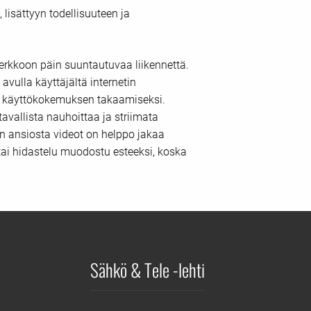
lisättyyn todellisuuteen ja
erkkoon päin suuntautuvaa liikennettä.
vulla käyttäjältä internetin
n käyttökokemuksen takaamiseksi.
avallista nauhoittaa ja striimata
 ansiosta videot on helppo jakaa
 tai hidastelu muodostu esteeksi, koska
Sähkö & Tele -lehti