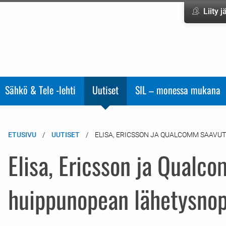
Liity 
Sähkö & Tele -lehti
Uutiset
SIL – monessa mukana
ETUSIVU
UUTISET
ELISA, ERICSSON JA QUALCOMM SAAV
Elisa, Ericsson ja Qualc
huippunopean lähetysno