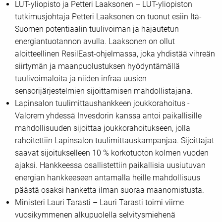
LUT-yliopisto ja Petteri Laaksonen – LUT-yliopiston
tutkimusjohtaja Petteri Laaksonen on tuonut esiin Itä-
Suomen potentiaalin tuulivoiman ja hajautetun
energiantuotannon avulla. Laaksonen on ollut
aloitteellinen ResilEast-ohjelmassa, joka yhdistää vihreän
siirtymän ja maanpuolustuksen hyödyntämällä
tuulivoimaloita ja niiden infraa uusien
sensorijärjestelmien sijoittamisen mahdollistajana.
Lapinsalon tuulimittaushankkeen joukkorahoitus -
Valorem yhdessä Invesdorin kanssa antoi paikallisille
mahdollisuuden sijoittaa joukkorahoitukseen, jolla
rahoitettiin Lapinsalon tuulimittauskampanjaa. Sijoittajat
saavat sijoitukselleen 10 % korkotuoton kolmen vuoden
ajaksi. Hankkeessa osallistettiin paikallisia uusiutuvan
energian hankkeeseen antamalla heille mahdollisuus
päästä osaksi hanketta ilman suoraa maanomistusta.
Ministeri Lauri Tarasti – Lauri Tarasti toimi viime
vuosikymmenen alkupuolella selvitysmiehenä