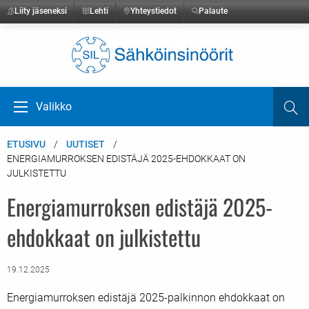
Liity jäseneksi
Lehti
Yhteystiedot
Palaute
Etusivulle
Valikko
Ha
Avaa valikko
ETUSIVU
UUTISET
ENERGIAMURROKSEN EDISTÄJÄ 2025-EHDOKKAAT ON
JULKISTETTU
Energiamurroksen edistäjä 2025-
ehdokkaat on julkistettu
19.12.2025
Energiamurroksen edistäjä 2025-palkinnon ehdokkaat on