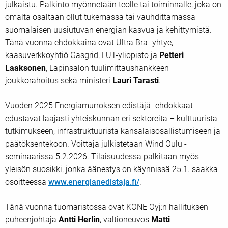
julkaistu. Palkinto myönnetään teolle tai toiminnalle, joka on
omalta osaltaan ollut tukemassa tai vauhdittamassa
suomalaisen uusiutuvan energian kasvua ja kehittymistä.
Tänä vuonna ehdokkaina ovat Ultra Bra -yhtye,
kaasuverkkoyhtiö Gasgrid, LUT-yliopisto ja
Petteri
Laaksonen
, Lapinsalon tuulimittaushankkeen
joukkorahoitus sekä ministeri
Lauri Tarasti
.
Vuoden 2025 Energiamurroksen edistäjä -ehdokkaat
edustavat laajasti yhteiskunnan eri sektoreita – kulttuurista
tutkimukseen, infrastruktuurista kansalaisosallistumiseen ja
päätöksentekoon. Voittaja julkistetaan Wind Oulu -
seminaarissa 5.2.2026. Tilaisuudessa palkitaan myös
yleisön suosikki, jonka äänestys on käynnissä 25.1. saakka
osoitteessa
www.energianedistaja.fi/
.
Tänä vuonna tuomaristossa ovat KONE Oyj:n hallituksen
puheenjohtaja
Antti Herlin
, valtioneuvos
Matti