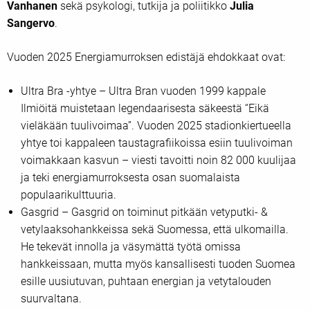
Vanhanen
sekä psykologi, tutkija ja poliitikko
Julia
Sangervo
.
Vuoden 2025 Energiamurroksen edistäjä ehdokkaat ovat:
Ultra Bra -yhtye – Ultra Bran vuoden 1999 kappale
Ilmiöitä muistetaan legendaarisesta säkeestä “Eikä
vieläkään tuulivoimaa”. Vuoden 2025 stadionkiertueella
yhtye toi kappaleen taustagrafiikoissa esiin tuulivoiman
voimakkaan kasvun – viesti tavoitti noin 82 000 kuulijaa
ja teki energiamurroksesta osan suomalaista
populaarikulttuuria.
Gasgrid – Gasgrid on toiminut pitkään vetyputki- &
vetylaaksohankkeissa sekä Suomessa, että ulkomailla.
He tekevät innolla ja väsymättä työtä omissa
hankkeissaan, mutta myös kansallisesti tuoden Suomea
esille uusiutuvan, puhtaan energian ja vetytalouden
suurvaltana.