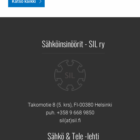
Katso kaikki
Sähköinsinöörit - SIL ry
Yhteystiedot
Takomotie 8 (5. krs), FI-00380 Helsinki
puh. +358 9 668 9850
sil(at)sil.fi
Sähkö & Tele -lehti