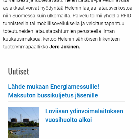
turvallisesti ja luotettavasti. Helen Lataus -palvelun avulla
asiakkaat voivat hyödyntää Helenin laajaa latausverkostoa
niin Suomessa kuin ulkomailla. Palvelu toimii yhdellä RFID-
tunnisteella tai mobiilisovelluksella ja veloitus tapahtuu
toteutuneiden lataustapahtumien perusteella ilman
kuukausimaksua, kertoo Helenin sähköisen liikenteen
tuoteryhmäpäällikkö
Jere Jokinen.
Uutiset
Lähde mukaan Energiamessuille!
Maksuton bussikuljetus jäsenille
Loviisan ydinvoimalaitoksen
vuosihuolto alkoi