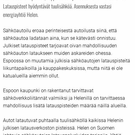
Latauspisteet hyödyntävät tuulisähköä. Asennuksesta vastasi
energiayhtiö Helen.
Sähköautoilu eroaa perinteisestä autoilusta siinä, että
sähköautoa ladataan aina, kun se kätevästi onnistuu.
Julkiset latauspisteet tarjoavat oivan mahdollisuuden
sähköauton lataukseen muiden askareiden ohessa.
Espoossa on muutamia julkisia sähköautojen latauspisteitä
liikuntapaikoilla ja kauppakeskuksissa, mutta niitä ei ole
katualueilla aiemmin ollut.
Espoon kaupunki on rakentanut tarvittavat
sähköverkkoliitännät valmiiksi ja Helenillä on tarvittaessa
mahdollisuus lisätä latauspisteiden määrää näillä alueilla.
Autot latautuvat puhtaalla tuulisähköllä kaikissa Helenin
julkisen latausverkoston pisteissä. Helen on Suomen