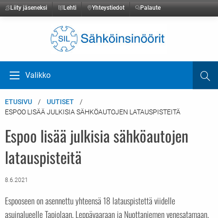
Liity jäseneksi
Lehti
Yhteystiedot
Palaute
Etusivulle
Valikko
Ha
Avaa valikko
ETUSIVU
UUTISET
ESPOO LISÄÄ JULKISIA SÄHKÖAUTOJEN LATAUSPISTEITÄ
Espoo lisää julkisia sähköautojen
latauspisteitä
8.6.2021
Espooseen on asennettu yhteensä 18 latauspistettä viidelle
asuinalueelle Tapiolaan, Leppävaaraan ja Nuottaniemen venesatamaan.