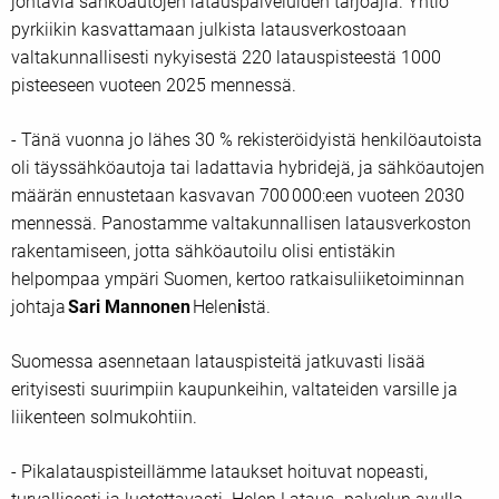
johtavia sähköautojen latauspalveluiden tarjoajia. Yhtiö
pyrkiikin kasvattamaan julkista latausverkostoaan
valtakunnallisesti nykyisestä 220 latauspisteestä 1000
pisteeseen vuoteen 2025 mennessä.
- Tänä vuonna jo lähes 30 % rekisteröidyistä henkilöautoista
oli täyssähköautoja tai ladattavia hybridejä, ja sähköautojen
määrän ennustetaan kasvavan 700 000:een vuoteen 2030
mennessä. Panostamme valtakunnallisen latausverkoston
rakentamiseen, jotta sähköautoilu olisi entistäkin
helpompaa ympäri Suomen, kertoo ratkaisuliiketoiminnan
johtaja
Sari Mannonen
Helen
i
stä.
Suomessa asennetaan latauspisteitä jatkuvasti lisää
erityisesti suurimpiin kaupunkeihin, valtateiden varsille ja
liikenteen solmukohtiin.
- Pikalatauspisteillämme lataukset hoituvat nopeasti,