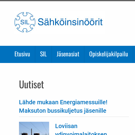
Etusivulle
Etusivu
SIL
Jäsenasiat
Opiskelijakilpailu
Uutiset
Lähde mukaan Energiamessuille!
Maksuton bussikuljetus jäsenille
Loviisan
ydinvoimalaitoksen