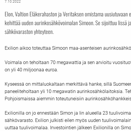
7.10.2022
Elon, Valtion Eläkerahaston ja Veritaksen omistama uusiutuvaan e
kehittää uuden aurinkosähkövoimalan Simoon. Se sijoittuu Iissä j
sähkövaraston yhteyteen.
Exilion aikoo toteuttaa Simoon maa-asenteisen aurinkosähk
Voimala on teholtaan 70 megawattia ja sen arvioitu vuositu
on yli 40 miljoonaa euroa.
Kyseessä on mittaluokaltaan merkittävä hanke, sillä Suomee
paneeliteholtaan yli 10 megawatin aurinkosähkölaitoksia. Te
Pohjoismaissa aiemmin toteutuneisiin aurinkosähköhankkeisi
Exilionilla on jo ennestään Simon ja Iin alueella 23 tuulivoi
sähkövarasto. Exilion julkisti eilen myös uuden tuulivoimalai
uuttaa tuulivoimalaa. Investointien jälkeen Exilionilla on Sim