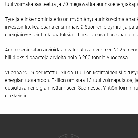
tuulivoimakapasiteettia ja 70 megawattia aurinkoenergiakapas
Työ- ja elinkeinoministeriö on myöntänyt aurinkovoimalahank
investointitukea osana ensimmäisiä Suomen elpymis- ja pa
energiainvestointitukipäätöksiä. Hanke on osa Euroopan unio
Aurinkovoimalan arvioidaan valmistuvan vuoteen 2025 menne
hiilidioksidipäästöjä arviolta noin 6 200 tonnia vuodessa.
Vuonna 2019 perustettu Exilion Tuuli on kotimainen sijoitusyh
energian tuotantoon. Exilion omistaa 13 tuulivoimapuistoa, j
uusiutuvan energian lisäämiseen Suomessa. Yhtiön toiminna
eläkkeisiin.
Yhteystiedot