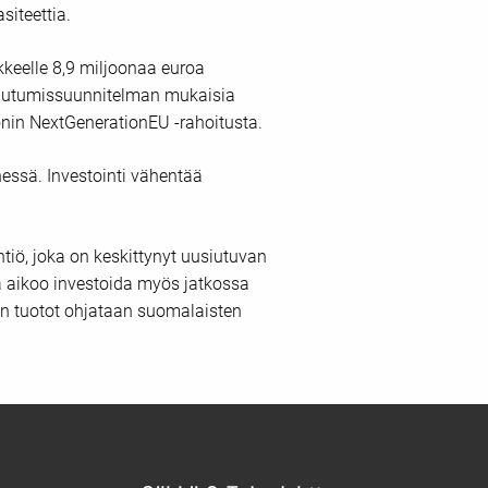
iteettia.
keelle 8,9 miljoonaa euroa
lautumissuunnitelman mukaisia
nin NextGenerationEU -rahoitusta.
ssä. Investointi vähentää
tiö, joka on keskittynyt uusiutuvan
a aikoo investoida myös jatkossa
n tuotot ohjataan suomalaisten