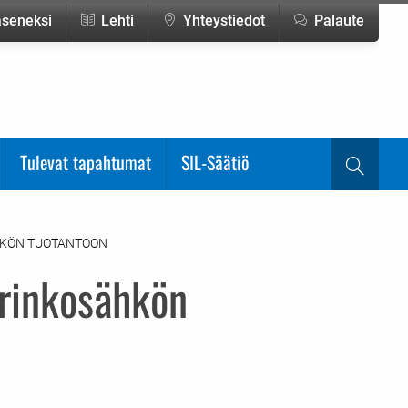
jäseneksi
Lehti
Yhteystiedot
Palaute
Tulevat tapahtumat
SIL-Säätiö
Haku
HKÖN TUOTANTOON
urinkosähkön