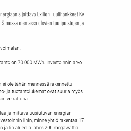
nergiaan sijoittava Exilion Tuulihankkeet Ky
a Simossa olemassa olevien tuulipuistojen ja
övoimalan.
otanto on 70 000 MWh. Investoinnin arvo
n ei ole tähän mennessä rakennettu
ho- ja tuotantolukemat ovat suuria myös
in verrattuna.
malaa ja mittava uusiutuvan energian
nvestoinnin Iihin, minne yhtiö rakentaa 17
on ja Iin alueella lähes 200 megawattia