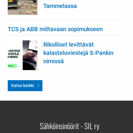
Tammelassa
TCS ja ABB mittavaan sopimukseen
Rikolliset levittävät
kalasteluviestejä S-Pankin
nimissä
Katso kaikki
Sähköinsinöörit - SIL ry