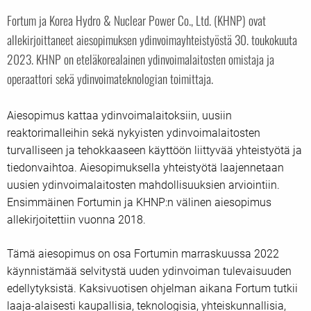
Fortum ja Korea Hydro & Nuclear Power Co., Ltd. (KHNP) ovat
allekirjoittaneet aiesopimuksen ydinvoimayhteistyöstä 30. toukokuuta
2023. KHNP on eteläkorealainen ydinvoimalaitosten omistaja ja
operaattori sekä ydinvoimateknologian toimittaja.
Aiesopimus kattaa ydinvoimalaitoksiin, uusiin
reaktorimalleihin sekä nykyisten ydinvoimalaitosten
turvalliseen ja tehokkaaseen käyttöön liittyvää yhteistyötä ja
tiedonvaihtoa. Aiesopimuksella yhteistyötä laajennetaan
uusien ydinvoimalaitosten mahdollisuuksien arviointiin.
Ensimmäinen Fortumin ja KHNP:n välinen aiesopimus
allekirjoitettiin vuonna 2018.
Tämä aiesopimus on osa Fortumin marraskuussa 2022
käynnistämää selvitystä uuden ydinvoiman tulevaisuuden
edellytyksistä. Kaksivuotisen ohjelman aikana Fortum tutkii
laaja-alaisesti kaupallisia, teknologisia, yhteiskunnallisia,