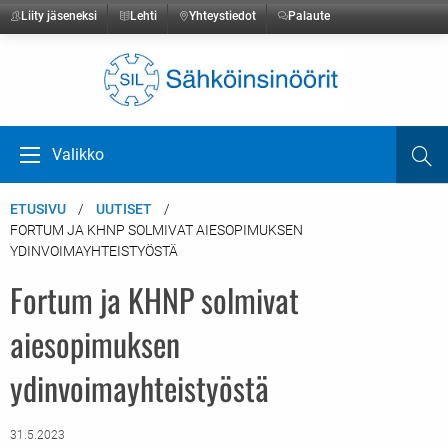
Liity jäseneksi
Lehti
Yhteystiedot
Palaute
Etusivulle
Valikko
Ha
Avaa valikko
ETUSIVU
UUTISET
FORTUM JA KHNP SOLMIVAT AIESOPIMUKSEN
YDINVOIMAYHTEISTYÖSTÄ
Fortum ja KHNP solmivat
aiesopimuksen
ydinvoimayhteistyöstä
31.5.2023