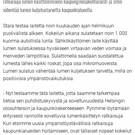
ratkaisuja lumen käsittelemiseen kaupunginosakohtaisesti ja siten
vähentää lumen kuljetustarvetta kaupunkialueella.
Stara testaa laitetta noin kuukauden ajan helmikuun
puolivälistä alkaen. Kokeilun aikana sulatetaan noin 1 000
kuorma-autollista lunta. Sähkökäyttöinen laite käyttää
lumen sulatuksessa hyväkseen virtaavan veden voimaa ja
meriveden lämpötilaa. Sulattimella saadaan suodatettua
lumesta lähes kaikki roskat, jopa osa mikromuoveista.
Lumen sulatus vähentää lumen kuljetuksen tarvetta, millä on
positiivisia ympäristövaikutuksia.
- Nyt testaamme tätä laitetta, jotta saamme tarkempaa
tietoa sen puhdistuskyvystä ja soveltuvuudesta Helsingin
olosuhteisiin ja kaupunkirakenteeseen. Pyrimme löytämään
erityisesti rannoille soveltuvia lumenkäsittelyn ratkaisuja.
Kun etsimme uusia ympäristöystävällisiä ratkaisuja
kaupunkialueiden hoitamiseen, ovat tällaiset nopeat kokeilut