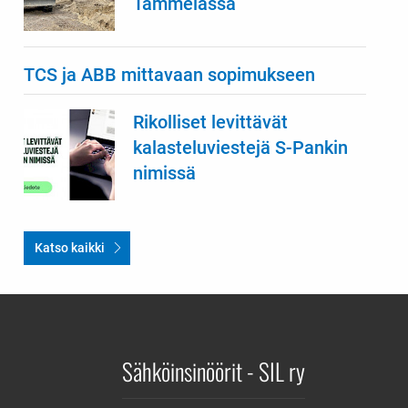
Tammelassa
TCS ja ABB mittavaan sopimukseen
Rikolliset levittävät
kalasteluviestejä S-Pankin
nimissä
Katso kaikki
Sähköinsinöörit - SIL ry