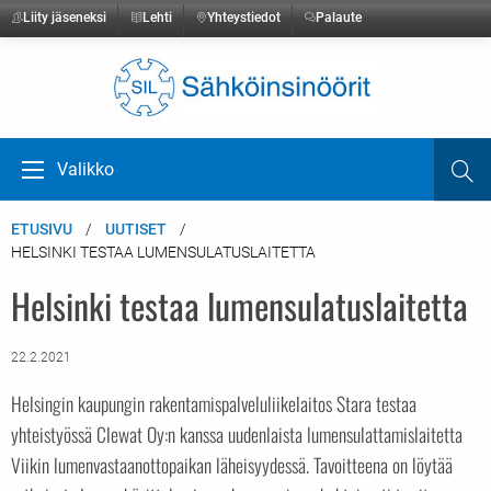
Liity jäseneksi
Lehti
Yhteystiedot
Palaute
Etusivulle
Valikko
Ha
Avaa valikko
ETUSIVU
UUTISET
HELSINKI TESTAA LUMENSULATUSLAITETTA
Helsinki testaa lumensulatuslaitetta
22.2.2021
Helsingin kaupungin rakentamispalveluliikelaitos Stara testaa
yhteistyössä Clewat Oy:n kanssa uudenlaista lumensulattamislaitetta
Viikin lumenvastaanottopaikan läheisyydessä. Tavoitteena on löytää