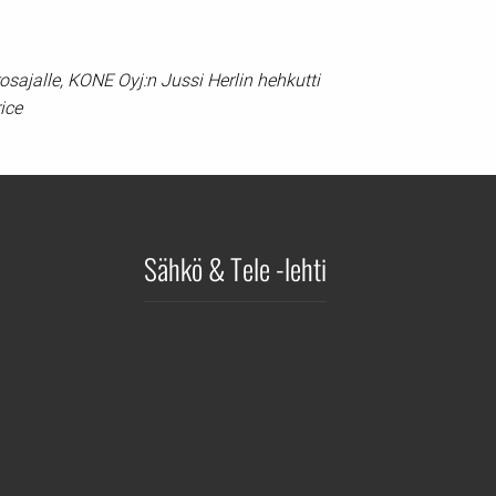
rosajalle, KONE Oyj:n Jussi Herlin hehkutti
ice
Sähkö & Tele -lehti