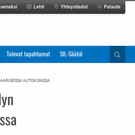
jäseneksi
Lehti
Yhteystiedot
Palaute
Tulevat tapahtumat
SIL-Säätiö
Haku
DAARISESSA AUTOKISASSA
lyn
assa