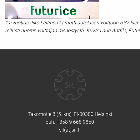
11-vuotias Jiko Laitinen karautti autokisan voittoon 5,87 kier
reilusti nuoren voittajan menestystä. Kuva: Lauri Anttila, Futur
Yhteystiedot
Takomotie 8 (5. krs), FI-00380 Helsinki
puh. +358 9 668 9850
sil(at)sil.fi