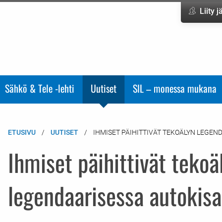
Liity 
Sähkö & Tele -lehti
Uutiset
SIL – monessa mukana
ETUSIVU
UUTISET
IHMISET PÄIHITTIVÄT TEKOÄLYN LEGEN
Ihmiset päihittivät tekoä
legendaarisessa autokis