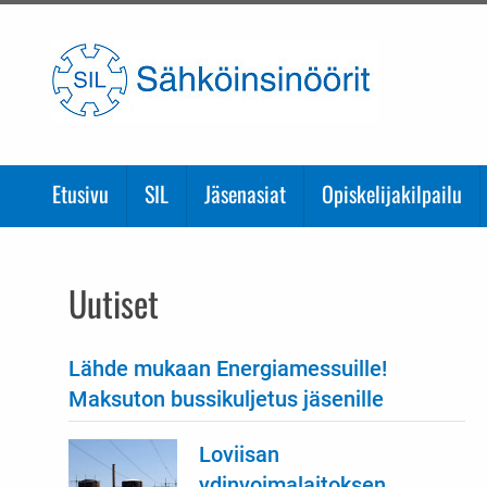
Etusivulle
Etusivu
SIL
Jäsenasiat
Opiskelijakilpailu
Uutiset
Lähde mukaan Energiamessuille!
Maksuton bussikuljetus jäsenille
Loviisan
ydinvoimalaitoksen