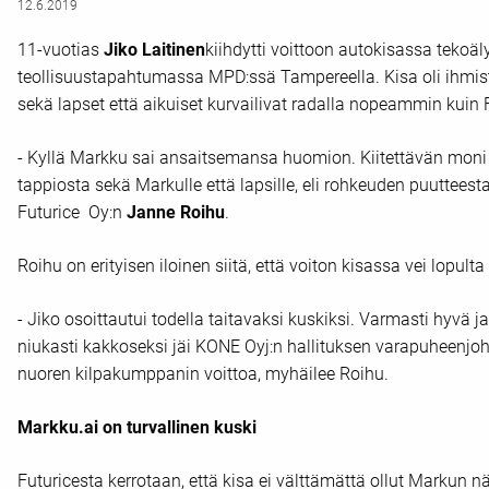
12.6.2019
11-vuotias
Jiko Laitinen
kiihdytti voittoon autokisassa tek
teollisuustapahtumassa MPD:ssä Tampereella. Kisa oli ihmist
sekä lapset että aikuiset kurvailivat radalla nopeammin kuin 
- Kyllä Markku sai ansaitsemansa huomion. Kiitettävän moni 
tappiosta sekä Markulle että lapsille, eli rohkeuden puutteesta 
Futurice Oy:n
Janne Roihu
.
Roihu on erityisen iloinen siitä, että voiton kisassa vei lopulta
- Jiko osoittautui todella taitavaksi kuskiksi. Varmasti hyvä ja
niukasti kakkoseksi jäi KONE Oyj:n hallituksen varapuheenjoht
nuoren kilpakumppanin voittoa, myhäilee Roihu.
Markku.ai on turvallinen kuski
Futuricesta kerrotaan, että kisa ei välttämättä ollut Markun 