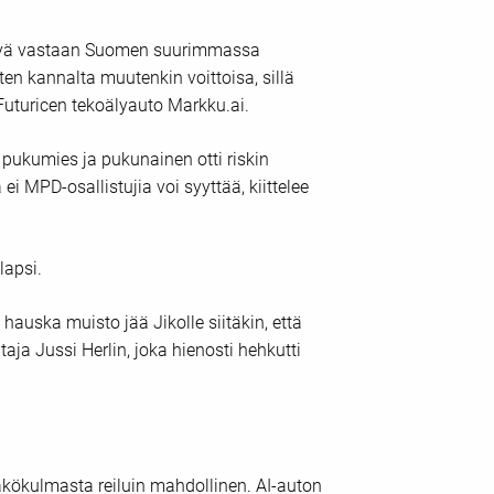
oälyä vastaan Suomen suurimmassa
en kannalta muutenkin voittoisa, sillä
Futuricen tekoälyauto Markku.ai.
pukumies ja pukunainen otti riskin
ei MPD-osallistujia voi syyttää, kiittelee
 lapsi.
 hauska muisto jää Jikolle siitäkin, että
aja Jussi Herlin, joka hienosti hehkutti
näkökulmasta reiluin mahdollinen. AI-auton