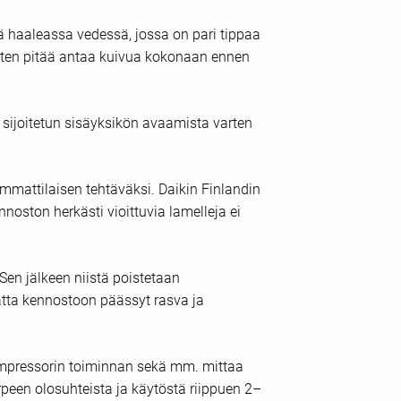
tä haaleassa vedessä, jossa on pari tippaa
inten pitää antaa kuivua kokonaan ennen
 sijoitetun sisäyksikön avaamista varten
ammattilaisen tehtäväksi. Daikin Finlandin
noston herkästi vioittuvia lamelleja ei
en jälkeen niistä poistetaan
atta kennostoon päässyt rasva ja
kompressorin toiminnan sekä mm. mittaa
rpeen olosuhteista ja käytöstä riippuen 2–