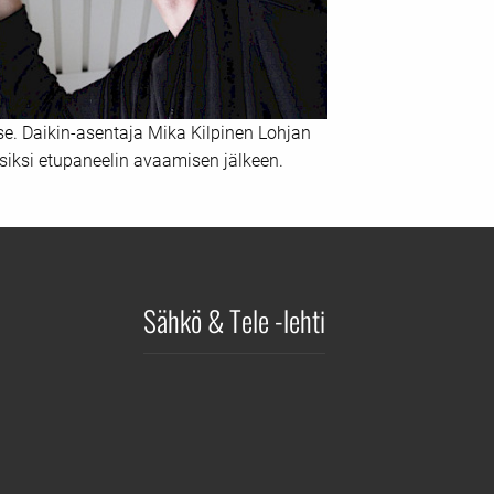
. Daikin-asentaja Mika Kilpinen Lohjan
iksi etupaneelin avaamisen jälkeen.
Sähkö & Tele -lehti