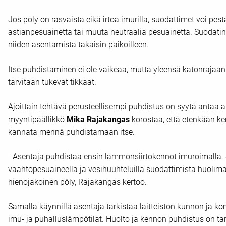
Jos pöly on rasvaista eikä irtoa imurilla, suodattimet voi pes
astianpesuainetta tai muuta neutraalia pesuainetta. Suodat
niiden asentamista takaisin paikoilleen.
Itse puhdistaminen ei ole vaikeaa, mutta yleensä katonrajaan
tarvitaan tukevat tikkaat.
Ajoittain tehtävä perusteellisempi puhdistus on syytä antaa 
myyntipäällikkö
Mika Rajakangas
korostaa, että etenkään ken
kannata mennä puhdistamaan itse.
- Asentaja puhdistaa ensin lämmönsiirtokennot imuroimalla. S
vaahtopesuaineella ja vesihuuhteluilla suodattimista huolim
hienojakoinen pöly, Rajakangas kertoo.
Samalla käynnillä asentaja tarkistaa laitteiston kunnon ja 
imu- ja puhalluslämpötilat. Huolto ja kennon puhdistus on ta