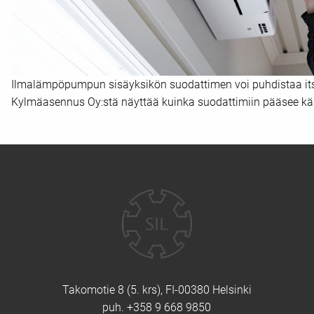
Ilmalämpöpumpun sisäyksikön suodattimen voi puhdistaa itse
Kylmäasennus Oy:stä näyttää kuinka suodattimiin pääsee käs
Yhteystiedot
Takomotie 8 (5. krs), FI-00380 Helsinki
puh. +358 9 668 9850