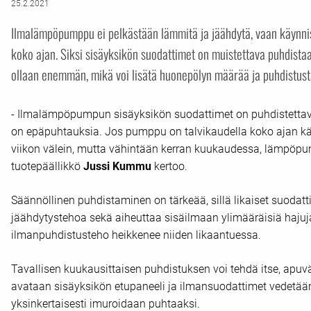
25.2.2021
Ilmalämpöpumppu ei pelkästään lämmitä ja jäähdytä, vaan käynni
koko ajan. Siksi sisäyksikön suodattimet on muistettava puhdista
ollaan enemmän, mikä voi lisätä huonepölyn määrää ja puhdistust
- Ilmalämpöpumpun sisäyksikön suodattimet on puhdistett
on epäpuhtauksia. Jos pumppu on talvikaudella koko ajan kä
viikon välein, mutta vähintään kerran kuukaudessa, lämpöpu
tuotepäällikkö
Jussi Kummu
kertoo.
Säännöllinen puhdistaminen on tärkeää, sillä likaiset suodatt
jäähdytystehoa sekä aiheuttaa sisäilmaan ylimääräisiä hajuj
ilmanpuhdistusteho heikkenee niiden likaantuessa.
Tavallisen kuukausittaisen puhdistuksen voi tehdä itse, apuväl
avataan sisäyksikön etupaneeli ja ilmansuodattimet vedetään
yksinkertaisesti imuroidaan puhtaaksi.