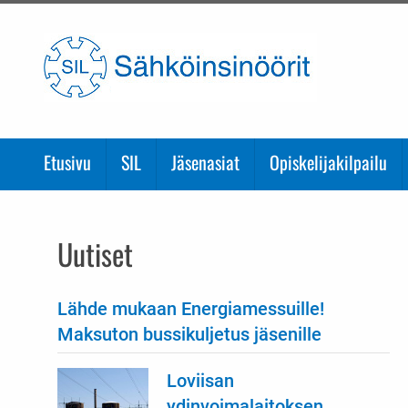
Etusivulle
Etusivu
SIL
Jäsenasiat
Opiskelijakilpailu
Uutiset
Lähde mukaan Energiamessuille!
Maksuton bussikuljetus jäsenille
Loviisan
ydinvoimalaitoksen