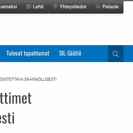
jäseneksi
Lehti
Yhteystiedot
Palaute
Tulevat tapahtumat
SIL-Säätiö
Haku
ISTETTAVA SÄÄNNÖLLISESTI
ttimet
sti