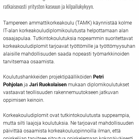
ratkaisevasti yritysten kasvuun ja kilpailukykyyn.
Tampereen ammattikorkeakoulu (TAMK) käynnistää kolme
IT-alan korkeakouludiplomikoulutusta helpottamaan alan
osaajapulaa. Tutkintokoulutuksia nopeammin suoritettavat
korkeakouludiplomit tarjoavat työttömille ja työttömyysuhan
alaisille mahdollisuuden saada nopeasti työmarkkinoiden
tarvitsemaa osaamista.
Koulutushankkeiden projektipäälliköiden
Petri
Pohjolan
ja
Jari Ruokolaisen
mukaan diplomikoulutukset
vastaavat teollisuuden rakennemuutokseen jatkuvan
oppimisen keinoin.
Korkeakouludiplomit ovat tutkintokoulutusta suppeampia,
mutta silti laajoja koulutuksia. Ne tarjoavat mahdollisuuden
päivittää osaamista korkeakouluopinnoilla ilman, että
opiskelijan tarvitsee sitoutua opiskelemaan kokopäiväisesti