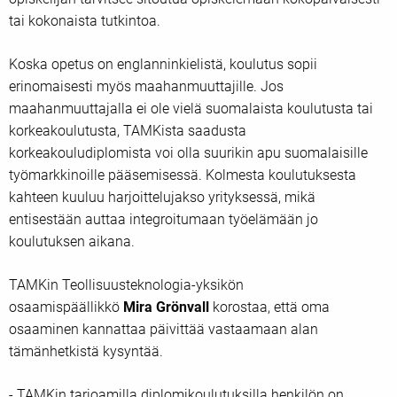
tai kokonaista tutkintoa.
Koska opetus on englanninkielistä, koulutus sopii
erinomaisesti myös maahanmuuttajille. Jos
maahanmuuttajalla ei ole vielä suomalaista koulutusta tai
korkeakoulutusta, TAMKista saadusta
korkeakouludiplomista voi olla suurikin apu suomalaisille
työmarkkinoille pääsemisessä. Kolmesta koulutuksesta
kahteen kuuluu harjoittelujakso yrityksessä, mikä
entisestään auttaa integroitumaan työelämään jo
koulutuksen aikana.
TAMKin Teollisuusteknologia-yksikön
osaamispäällikkö
Mira Grönvall
korostaa, että oma
osaaminen kannattaa päivittää vastaamaan alan
tämänhetkistä kysyntää.
- TAMKin tarjoamilla diplomikoulutuksilla henkilön on