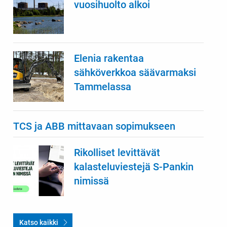
vuosihuolto alkoi
Elenia rakentaa
sähköverkkoa säävarmaksi
Tammelassa
TCS ja ABB mittavaan sopimukseen
Rikolliset levittävät
kalasteluviestejä S-Pankin
nimissä
Katso kaikki