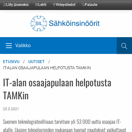
Liity jäseneksi
Lehti
Yhteystiedot
Palaute
Etusivulle
Valikko
Ha
Avaa valikko
ETUSIVU
UUTISET
IT-ALAN OSAAJAPULAAN HELPOTUSTA TAMKIN
IT-alan osaajapulaan helpotusta
TAMKin
25.3.2021
Suomen teknologiateollisuus tarvitsee yli 53 000 uutta osaajaa IT-
alalle. Uusien teknologioiden mukanaan tuomat muutokset vaikuttavat