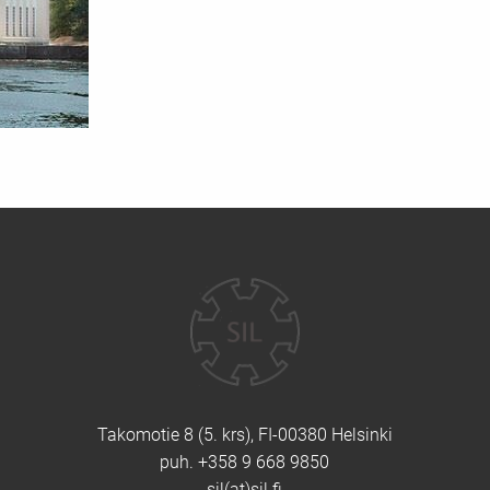
Yhteystiedot
Takomotie 8 (5. krs), FI-00380 Helsinki
puh. +358 9 668 9850
sil(at)sil.fi