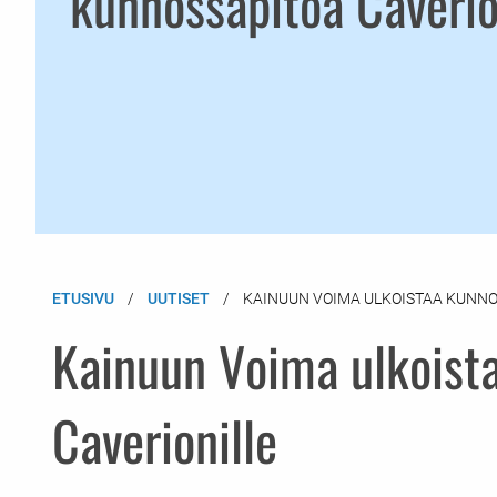
kunnossapitoa Caverio
ETUSIVU
UUTISET
KAINUUN VOIMA ULKOISTAA KUNNO
Kainuun Voima ulkoist
Caverionille