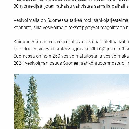
30 työntekijää, joten ratkaisu vahvistaa samalla paikall
Vesivoimalla on Suomessa tärkeä rooli sähköjärjestelm
kannalta, sillä vesivoimalaitokset pystyvät reagoimaan n
Kainuun Voiman vesivoimalat ovat osa hajautettua koti
korostuu erityisesti tilanteissa, joissa sähköjärjestelmä 
Suomessa on noin 250 vesivoimalaitosta ja vesivoimaka
2024 vesivoiman osuus Suomen sähköntuotannosta oli no