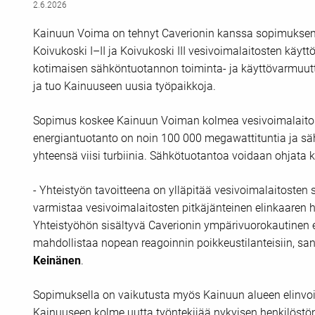
2.6.2026
Kainuun Voima on tehnyt Caverionin kanssa sopimuksen
Koivukoski I–II ja Koivukoski III vesivoimalaitosten käy
kotimaisen sähköntuotannon toiminta- ja käyttövarmuut
ja tuo Kainuuseen uusia työpaikkoja.
Sopimus koskee Kainuun Voiman kolmea vesivoimalaitost
energiantuotanto on noin 100 000 megawattituntia ja sä
yhteensä viisi turbiinia. Sähkötuotantoa voidaan ohjata 
- Yhteistyön tavoitteena on ylläpitää vesivoimalaitoste
varmistaa vesivoimalaitosten pitkäjänteinen elinkaaren h
Yhteistyöhön sisältyvä Caverionin ympärivuorokautinen 
mahdollistaa nopean reagoinnin poikkeustilanteisiin, s
Keinänen
.
Sopimuksella on vaikutusta myös Kainuun alueen elinvoi
Kainuuseen kolme uutta työntekijää nykyisen henkilöstöns