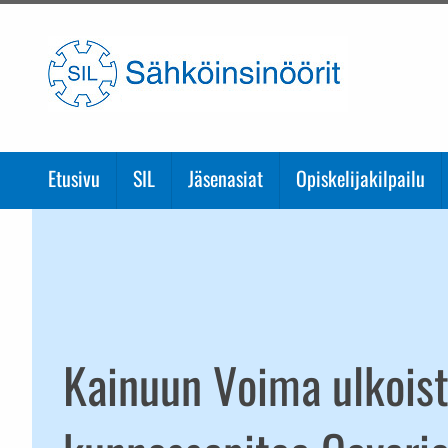
Etusivulle
Etusivu
SIL
Jäsenasiat
Opiskelijakilpailu
Kainuun Voima ulkois