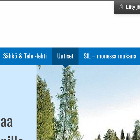
Liity 
Sähkö & Tele -lehti
Uutiset
SIL – monessa mukana
taa