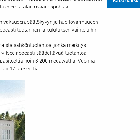
Katso kaikki
ista energia-alan osaamispohjaa.
än vakauden, säätökyvyn ja huoltovarmuuden
opeasti tuotannon ja kulutuksen vaihteluihin.
maista sähköntuotantoa, jonka merkitys
tarvitsee nopeasti säädettävää tuotantoa.
pasiteettia noin 3 200 megawattia. Vuonna
in 17 prosenttia.