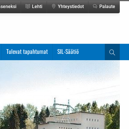
jäseneksi
Lehti
Yhteystiedot
Palaute
Tulevat tapahtumat
SIL-Säätiö
Haku