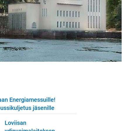
an Energiamessuille!
ssikuljetus jäsenille
Loviisan