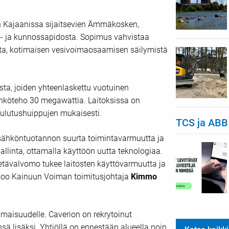
 Kajaanissa sijaitsevien Ämmäkosken,
ttö- ja kunnossapidosta. Sopimus vahvistaa
ta, kotimaisen vesivoimaosaamisen säilymistä
a, joiden yhteenlaskettu vuotuinen
hköteho 30 megawattia. Laitoksissa on
kulutushuippujen mukaisesti.
TCS ja ABB
n sähköntuotannon suurta toimintavarmuutta ja
allinta, ottamalla käyttöön uutta teknologiaa.
etävalvomo tukee laitosten käyttövarmuutta ja
anoo Kainuun Voiman toimitusjohtaja
Kimmo
maisuudelle. Caverion on rekrytoinut
ä lisäksi. Yhtiöllä on ennestään alueella noin