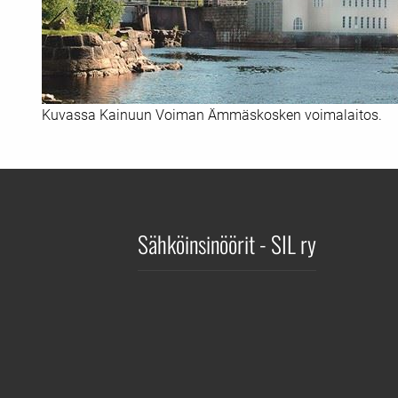
Kuvassa Kainuun Voiman Ämmäskosken voimalaitos.
Sähköinsinöörit - SIL ry