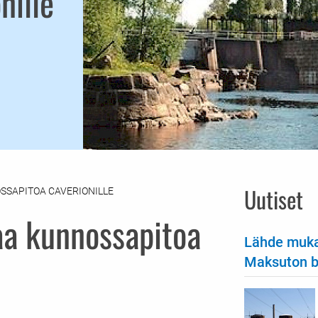
nille
Uutiset
SSAPITOA CAVERIONILLE
aa kunnossapitoa
Lähde muka
Maksuton bu