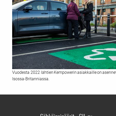
Vuodesta 2022 lähtien Kempowerin asiakkaille on asennettu
Isossa-Britanniassa.