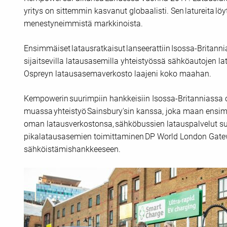
yritys on sittemmin kasvanut globaalisti. Sen latureita löyt
menestyneimmistä markkinoista.
Ensimmäiset latausratkaisut lanseerattiin Isossa-Britan
sijaitsevilla latausasemilla yhteistyössä sähköautojen l
Ospreyn latausasemaverkosto laajeni koko maahan.
Kempowerin suurimpiin hankkeisiin Isossa-Britanniassa
muassa yhteistyö Sainsbury'sin kanssa, joka maan ensim
oman latausverkostonsa, sähköbussien latauspalvelut suur
pikalatausasemien toimittaminen DP World London Gat
sähköistämishankkeeseen.