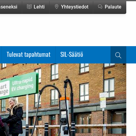
jäseneksi
Lehti
Yhteystiedot
Palaute
Tulevat tapahtumat
SIL-Säätiö
Haku