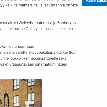
Katso kaikki
yy kaikilta mantereilta, ja Iso-Britannia on yksi
niassa aluksi Wolverhamptonissa ja Banburyssa
atausoperaattori Ospreyn kanssa, ennen kuin
 ovat kuuluneet muun
mäisenä vähittäiskauppaketjuna otti käyttöön
ille joukkoliikenneoperaattoreille sekä
ewayn uraauurtavaan satamatoimintojen