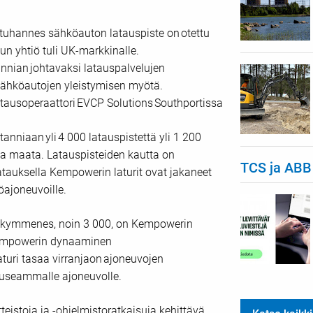
stuhannes sähköauton latauspiste on otettu
kun yhtiö tuli UK-markkinalle.
nnian johtavaksi latauspalvelujen
 sähköautojen yleistymisen myötä.
atausoperaattori EVCP Solutions Southportissa
nniaan yli 4 000 latauspistettä yli 1 200
illa maata. Latauspisteiden kautta on
TCS ja ABB
latauksella Kempowerin laturit ovat jakaneet
köajoneuvoille.
ka kymmenes, noin 3 000, on Kempowerin
 Kempowerin dynaaminen
aturi tasaa virranjaon ajoneuvojen
 useammalle ajoneuvolle.
istoja ja -ohjelmistoratkaisuja kehittävä