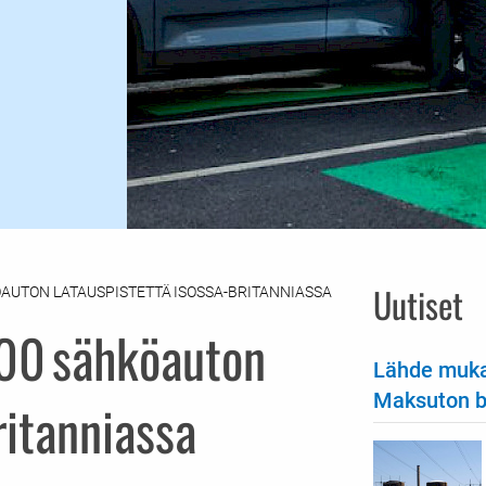
Uutiset
ÖAUTON LATAUSPISTETTÄ ISOSSA-BRITANNIASSA
000 sähköauton
Lähde muka
Maksuton bu
ritanniassa