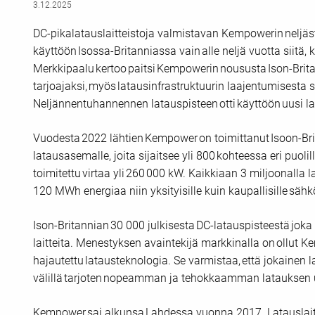
3.12.2025
DC-pikalatauslaitteistoja valmistavan Kempowerin neljä
käyttöön Isossa-Britanniassa vain alle neljä vuotta siitä, 
Merkkipaalu kertoo paitsi Kempowerin noususta Ison-Brita
tarjoajaksi, myös latausinfrastruktuurin laajentumisesta
Neljännentuhannennen latauspisteen otti käyttöön uusi l
Vuodesta 2022 lähtien Kempower on toimittanut Isoon-Brita
latausasemalle, joita sijaitsee yli 800 kohteessa eri puol
toimitettu virtaa yli 260 000 kW. Kaikkiaan 3 miljoonalla 
120 MWh energiaa niin yksityisille kuin kaupallisille säh
Ison-Britannian 30 000 julkisesta DC-latauspisteestä jo
laitteita. Menestyksen avaintekijä markkinalla on ollut
hajautettu latausteknologia. Se varmistaa, että jokainen l
välillä tarjoten nopeamman ja tehokkaamman latauksen
Kempower sai alkunsa Lahdessa vuonna 2017. Latauslaitte