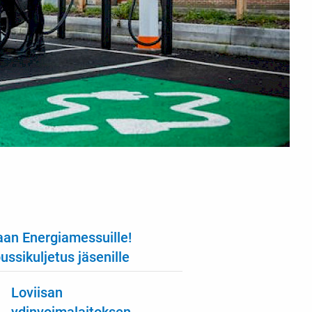
an Energiamessuille!
ssikuljetus jäsenille
Loviisan