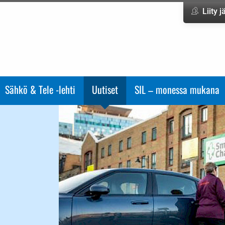
Liity 
Sähkö & Tele -lehti
Uutiset
SIL – monessa mukana