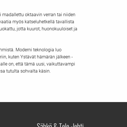
madallettu oktaavin verran tai niiden
atia myös katseluhetkellä tavallista
attu, jotta kuurot, huonokuuloiset ja
ihmistä. Moderni teknologia luo
iin, kuten Ystävät hämärän jälkeen -
jalle on, että tämä uusi, vaikuttavampi
 tutulta sohvalta käsin.
Sähkö & Tele -lehti