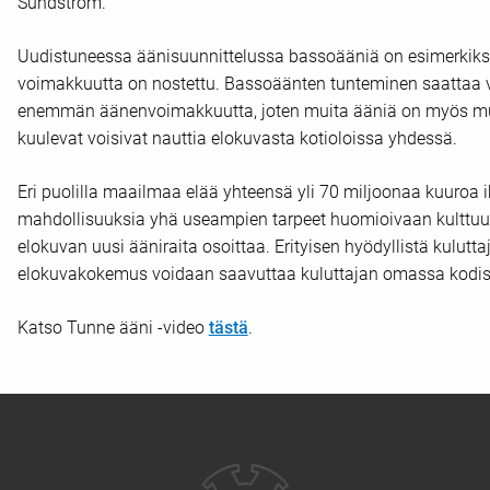
Sundström.
Uudistuneessa äänisuunnittelussa bassoääniä on esimerkiksi 
voimakkuutta on nostettu. Bassoäänten tunteminen saattaa va
enemmän äänenvoimakkuutta, joten muita ääniä on myös muok
kuulevat voisivat nauttia elokuvasta kotioloissa yhdessä.
Eri puolilla maailmaa elää yhteensä yli 70 miljoonaa kuuroa 
mahdollisuuksia yhä useampien tarpeet huomioivaan kulttuur
elokuvan uusi ääniraita osoittaa. Erityisen hyödyllistä kulutta
elokuvakokemus voidaan saavuttaa kuluttajan omassa kodissa
Katso Tunne ääni -video
tästä
.
Yhteystiedot