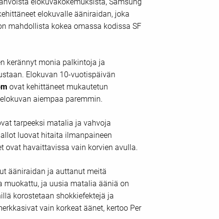
 vahvoista elokuvakokemuksista, Samsung
ehittäneet elokuvalle ääniraidan, joka
 on mahdollista kokea omassa kodissa SF
n kerännyt monia palkintoja ja
ustaan. Elokuvan 10-vuotispäivän
öm
ovat kehittäneet mukautetun
n elokuvan aiempaa paremmin.
vat tarpeeksi matalia ja vahvoja
llot luovat hitaita ilmanpaineen
 ovat havaittavissa vain korvien avulla.
t ääniraidan ja auttanut meitä
 muokattu, ja uusia matalia ääniä on
illä korostetaan shokkiefektejä ja
erkkasivat vain korkeat äänet, kertoo Per