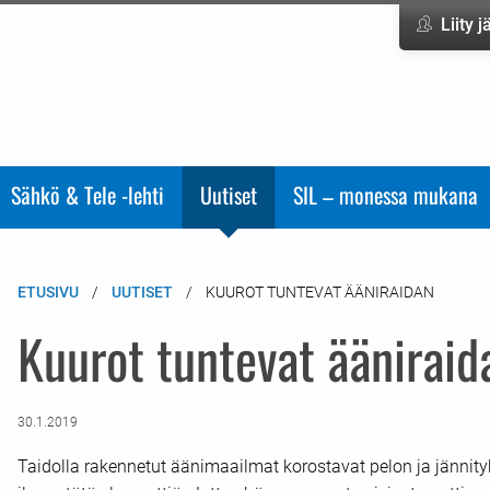
Liity 
Sähkö & Tele -lehti
Uutiset
SIL – monessa mukana
ETUSIVU
UUTISET
KUUROT TUNTEVAT ÄÄNIRAIDAN
Kuurot tuntevat ääniraid
30.1.2019
Taidolla rakennetut äänimaailmat korostavat pelon ja jännity