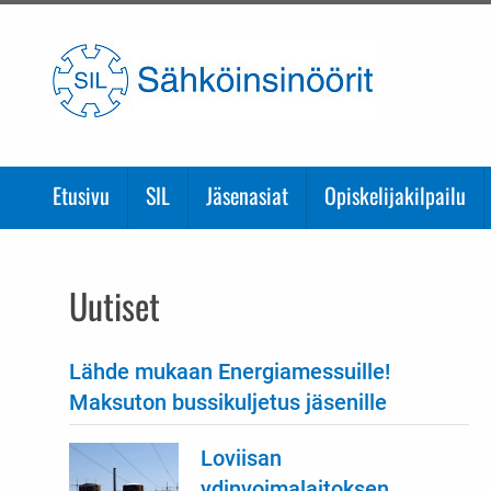
Etusivulle
Etusivu
SIL
Jäsenasiat
Opiskelijakilpailu
Uutiset
Lähde mukaan Energiamessuille!
Maksuton bussikuljetus jäsenille
Loviisan
ydinvoimalaitoksen