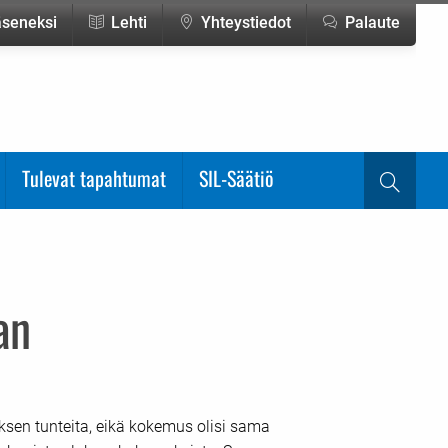
jäseneksi
Lehti
Yhteystiedot
Palaute
Tulevat tapahtumat
SIL-Säätiö
Haku
an
ksen tunteita, eikä kokemus olisi sama