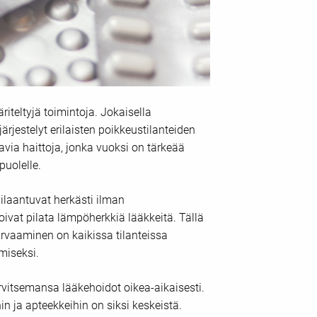
riteltyjä toimintoja. Jokaisella
ärjestelyt erilaisten poikkeustilanteiden
avia haittoja, jonka vuoksi on tärkeää
puolelle.
pilaantuvat herkästi ilman
voivat pilata lämpöherkkiä lääkkeitä. Tällä
urvaaminen on kaikissa tilanteissa
miseksi.
rvitsemansa lääkehoidot oikea-aikaisesti.
in ja apteekkeihin on siksi keskeistä.