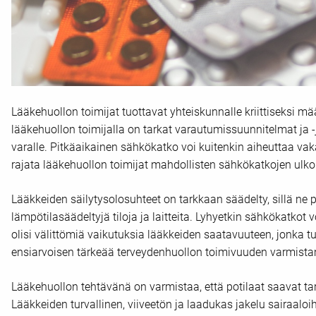
Lääkehuollon toimijat tuottavat yhteiskunnalle kriittiseksi mää
lääkehuollon toimijalla on tarkat varautumissuunnitelmat ja -j
varalle. Pitkäaikainen sähkökatko voi kuitenkin aiheuttaa vak
rajata lääkehuollon toimijat mahdollisten sähkökatkojen ulko
Lääkkeiden säilytysolosuhteet on tarkkaan säädelty, sillä ne 
lämpötilasäädeltyjä tiloja ja laitteita. Lyhyetkin sähkökatkot 
olisi välittömiä vaikutuksia lääkkeiden saatavuuteen, jonka t
ensiarvoisen tärkeää terveydenhuollon toimivuuden varmista
Lääkehuollon tehtävänä on varmistaa, että potilaat saavat ta
Lääkkeiden turvallinen, viiveetön ja laadukas jakelu sairaaloih