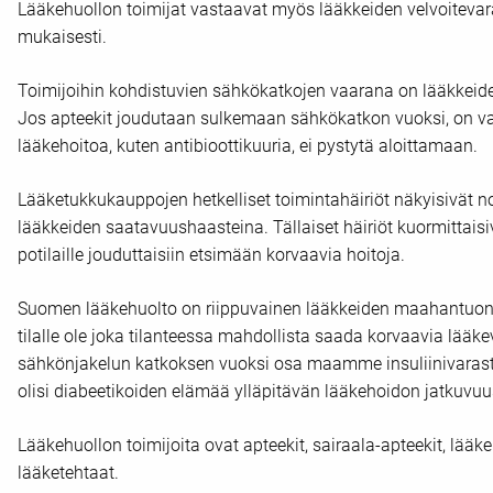
Lääkehuollon toimijat vastaavat myös lääkkeiden velvoitevara
mukaisesti.
Toimijoihin kohdistuvien sähkökatkojen vaarana on lääkkeid
Jos apteekit joudutaan sulkemaan sähkökatkon vuoksi, on vaa
lääkehoitoa, kuten antibioottikuuria, ei pystytä aloittamaan.
Lääketukkukauppojen hetkelliset toimintahäiriöt näkyisivät 
lääkkeiden saatavuushaasteina. Tällaiset häiriöt kuormittaisi
potilaille jouduttaisiin etsimään korvaavia hoitoja.
Suomen lääkehuolto on riippuvainen lääkkeiden maahantuonni
tilalle ole joka tilanteessa mahdollista saada korvaavia lääke
sähkönjakelun katkoksen vuoksi osa maamme insuliinivarastoi
olisi diabeetikoiden elämää ylläpitävän lääkehoidon jatkuvuu
Lääkehuollon toimijoita ovat apteekit, sairaala-apteekit, lää
lääketehtaat.