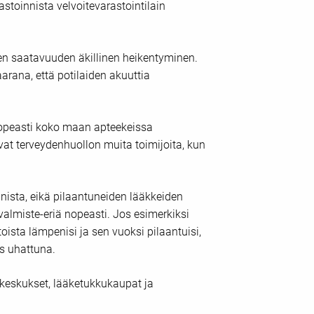
stoinnista velvoitevarastointilain
en saatavuuden äkillinen heikentyminen.
rana, että potilaiden akuuttia
nopeasti koko maan apteekeissa
vat terveydenhuollon muita toimijoita, kun
sta, eikä pilaantuneiden lääkkeiden
valmiste-eriä nopeasti. Jos esimerkiksi
sta lämpenisi ja sen vuoksi pilaantuisi,
s uhattuna.
kekeskukset, lääketukkukaupat ja