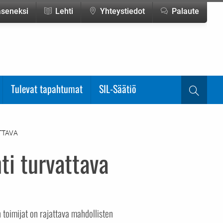
jäseneksi
Lehti
Yhteystiedot
Palaute
Tulevat tapahtumat
SIL-Säätiö
Haku
TTAVA
ti turvattava
toimijat on rajattava mahdollisten