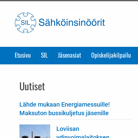
Etusivulle
Etusivu
SIL
Jäsenasiat
Opiskelijakilpailu
Uutiset
Lähde mukaan Energiamessuille!
Maksuton bussikuljetus jäsenille
Loviisan
ydinvoimalaitoksen