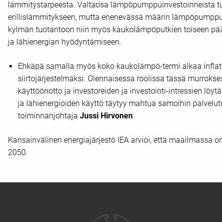
lämmitystarpeesta. Valtaosa lämpöpumppuinvestoinneista tu
erillislämmitykseen, mutta enenevässä määrin lämpöpumppuj
kylmän tuotantoon niin myös kaukolämpöputkien toiseen p
ja lähienergian hyödyntämiseen.
Ehkäpä samalla myös koko kaukolämpö-termi alkaa inflat
siirtojärjestelmäksi. Olennaisessa roolissa tässä murrokse
käyttöönotto ja investoreiden ja investointi-intressien l
ja lähienergioiden käyttö täytyy mahtua samoihin palvelut
toiminnanjohtaja
Jussi Hirvonen
.
Kansainvälinen energiajärjestö IEA arvioi, että maailmassa
2050.
Yhteystiedot