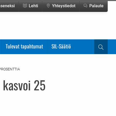
jäseneksi
Lehti
Yhteystiedot
Palaute
Tulevat tapahtumat
SIL-Säätiö
Haku
PROSENTTIA
kasvoi 25