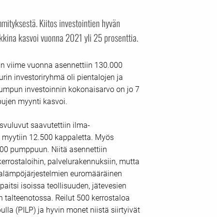
ityksestä. Kiitos investointien hyvän
ina kasvoi vuonna 2021 yli 25 prosenttia.
 viime vuonna asennettiin 130.000
in investoriryhmä oli pientalojen ja
pumpun investoinnin kokonaisarvo on jo 7
ujen myynti kasvoi.
svuluvut saavutettiin ilma-
ä myytiin 12.500 kappaletta. Myös
0 pumppuun. Niitä asennettiin
kerrostaloihin, palvelurakennuksiin, mutta
alämpöjärjestelmien euromääräinen
aitsi isoissa teollisuuden, jätevesien
 talteenotossa. Reilut 500 kerrostaloa
 (PILP) ja hyvin monet niistä siirtyivät