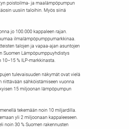
tyn poistoilma- ja maalämpöpumpun
osin uusiin taloihin. Myös siinä
nna jo 100.000 kappaleen rajan.
n kuumaa ilmalämpöpumppumarkkinaa.
isten talojen ja vapaa-ajan asuntojen
onen Suomen Lämpöpumppuyhdistys
on 10–15 % ILP-markkinasta.
jen tulevaisuuden näkymät ovat vielä
 riittävään sähköistämiseen vuonna
ykyisen 15 miljoonan lämpöpumpun
enellä tekemään noin 10 miljardilla.
emaan yli 2 miljoonaan kappaleeseen.
li noin 30 % Suomen rakennusten