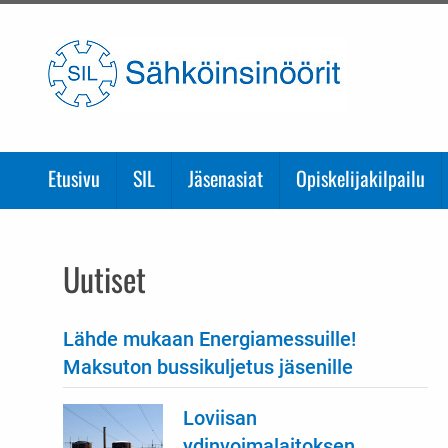
Etusivulle
Etusivu
SIL
Jäsenasiat
Opiskelijakilpailu
Uutiset
Lähde mukaan Energiamessuille!
Maksuton bussikuljetus jäsenille
Loviisan
ydinvoimalaitoksen