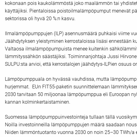
kokonaan pois kaukolämmöstä joko maalämmön tai yhdiste
käyttäjiksi. Pientaloissa poistoilmalämpöpumput menevät pää
sektorissa oli hyvä 20 %:n kasvu.
Ilmalämpöpumppujen (ILP) asennusmäärä puhkaisi viime vuo
Jäähdytyksen yleistyminen kerrostaloissa lisäsi ennestää
Valtaosa ilmalämpöpumpuista menee kuitenkin sähkölämmitte
lämmityssähkön säästäjiksi. Toiminnanjohtaja Jussi Hirv
SULPU:sta arvioi, että kerrostalojen jäähdytys-ILPien osuus 
Lämpöpumppuala on hyvässä vauhdissa, mutta lämpöpumppu
hurjemmat. EUn FIT55-paketin suunnittelemaan lämmityksen
2030 tarvitaan 50 miljoonaa lämpöpumppua eli Euroopan n
kannan kolminkertaistaminen.
Suomessa lämpöpumppuinvestointeja tullaan tällä vuosikymm
Noilla investoinneilla lämpöpumppujen määrä saadaan nous
Niiden lämmöntuotanto vuonna 2030 on noin 25–30 TWh/a e