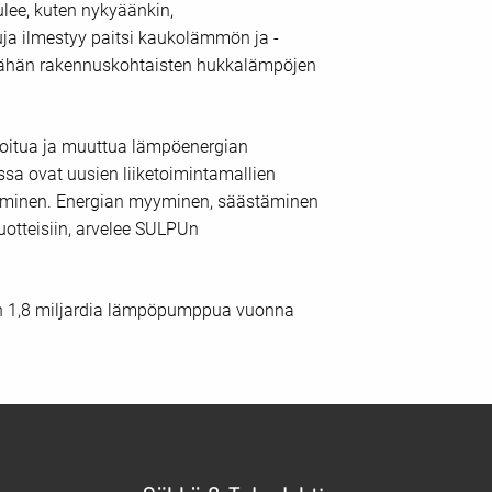
lee, kuten nykyäänkin,
a ilmestyy paitsi kaukolämmön ja -
äähän rakennuskohtaisten hukkalämpöjen
oitua ja muuttua lämpöenergian
ssa ovat uusien liiketoimintamallien
öytäminen. Energian myyminen, säästäminen
uotteisiin, arvelee SULPUn
 on 1,8 miljardia lämpöpumppua vuonna