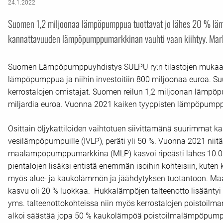
24.1.2022
Suomen 1,2 miljoonaa lämpöpumppua tuottavat jo lähes 20 % lämm
kannattavuuden lämpöpumppumarkkinan vauhti vaan kiihtyy. Markk
Suomen Lämpöpumppuyhdistys SULPU ry:n tilastojen mukaan
lämpöpumppua ja niihin investoitiin 800 miljoonaa euroa. Suur
kerrostalojen omistajat. Suomen reilun 1,2 miljoonan lämpö
miljardia euroa. Vuonna 2021 kaiken tyyppisten lämpöpumpp
Osittain öljykattiloiden vaihtotuen siivittämänä suurimmat ka
vesilämpöpumpuille (IVLP), peräti yli 50 %. Vuonna 2021 niit
maalämpöpumppumarkkina (MLP) kasvoi ripeästi lähes 10.00
pientalojen lisäksi entistä enemmän isoihin kohteisiin, kuten 
myös alue- ja kaukolämmön ja jäähdytyksen tuotantoon. Ma
kasvu oli 20 % luokkaa. Hukkalämpöjen talteenotto lisääntyi p
yms. talteenottokohteissa niin myös kerrostalojen poistoilman
alkoi säästää jopa 50 % kaukolämpöä poistoilmalämpöpumpulla