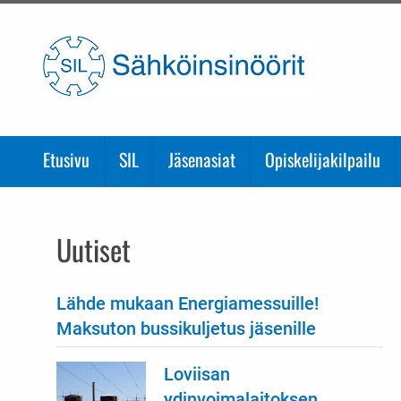
Etusivulle
Etusivu
SIL
Jäsenasiat
Opiskelijakilpailu
Uutiset
Lähde mukaan Energiamessuille!
Maksuton bussikuljetus jäsenille
Loviisan
ydinvoimalaitoksen