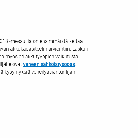
 2018 -messuilla on ensimmäistä kertaa
tavan akkukapasiteetin arviointiin. Laskuri
taa myös eri akkutyyppien vaikutusta
ijälle ovat
veneen sähköistysopas
,
tää kysymyksiä veneilyasiantuntijan