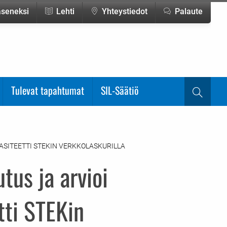
jäseneksi
Lehti
Yhteystiedot
Palaute
Tulevat tapahtumat
SIL-Säätiö
Haku
ASITEETTI STEKIN VERKKOLASKURILLA
tus ja arvioi
tti STEKin