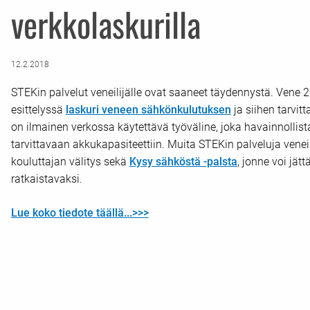
verkkolaskurilla
12.2.2018
STEKin palvelut veneilijälle ovat saaneet täydennystä. Vene
esittelyssä
laskuri veneen sähkönkulutuksen
ja siihen tarvit
on ilmainen verkossa käytettävä työväline, joka havainnollis
tarvittavaan akkukapasiteettiin. Muita STEKin palveluja veneil
kouluttajan välitys sekä
Kysy sähköstä -palsta
, jonne voi jät
ratkaistavaksi.
Lue koko tiedote täällä...>>>