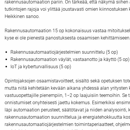
rakennusautomaation pariin. On tärkeää, että näkymä siihen a
tutkintojen rajoja voi ylittää joustavasti omien kiinnostukse
Heikkinen sanoo.
Rakennusautomaation 15 op kokonaisuus vastaa mitoitukseltaa
kyse ei ole pienestä panostuksesta osaamisen kehittämiseen.
Rakennusautomaatiojärjestelmien suunnittelu (5 op)
Rakennusautomaation väylät, vastaanotto ja käyttö (5 op)
IoT ja kyberturvallisuus (5 op)
Opintojaksojen osaamistavoitteet, sisältö sekä opetuksen tote
mutta niitä kehitetään kevään aikana yhdessä alan yritysten
vastuuopettajille pienempiin, 1−2 op laajuisiin teemoihin. Se t
onnistumiset onyhteisesti jaettu kokemus. Esimerkiksi ensi
läpi automaation perusteet, säätötavat ja niiden analysointi, 
rakennusautomaation suunnittelua ja energiatehokkuutta kos
rakennusautomaatiojärjestelmien toimintaperiaatteet, ohjelmoi