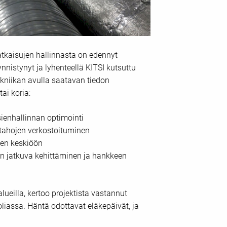
ratkaisujen hallinnasta on edennyt
nistynyt ja lyhenteellä KITSI kutsuttu
ekniikan avulla saatavan tiedon
ai koria:
sienhallinnan optimointi
sitahojen verkostoituminen
nen keskiöön
n jatkuva kehittäminen ja hankkeen
ueilla, kertoo projektista vastannut
iassa. Häntä odottavat eläkepäivät, ja