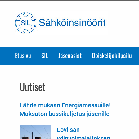
Etusivulle
Etusivu
SIL
Jäsenasiat
Opiskelijakilpailu
Uutiset
Lähde mukaan Energiamessuille!
Maksuton bussikuljetus jäsenille
Loviisan
ydinvoimalaitoksen