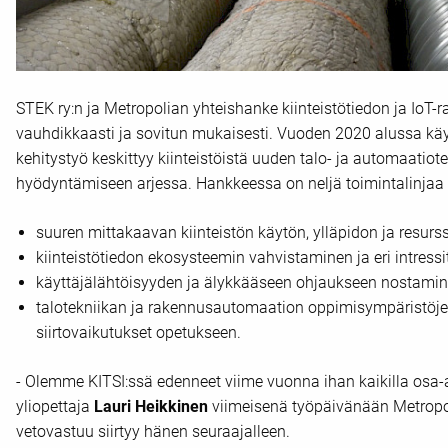
STEK ry:n ja Metropolian yhteishanke kiinteistötiedon ja IoT-
vauhdikkaasti ja sovitun mukaisesti. Vuoden 2020 alussa käyn
kehitystyö keskittyy kiinteistöistä uuden talo- ja automaatiot
hyödyntämiseen arjessa. Hankkeessa on neljä toimintalinjaa t
suuren mittakaavan kiinteistön käytön, ylläpidon ja resurs
kiinteistötiedon ekosysteemin vahvistaminen ja eri intres
käyttäjälähtöisyyden ja älykkääseen ohjaukseen nostami
talotekniikan ja rakennusautomaation oppimisympäristöje
siirtovaikutukset opetukseen.
- Olemme KITSI:ssä edenneet viime vuonna ihan kaikilla osa-al
yliopettaja
Lauri Heikkinen
viimeisenä työpäivänään Metropol
vetovastuu siirtyy hänen seuraajalleen.