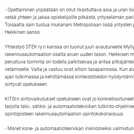
- Opettaminen ylipäätään on ollut rikastuttava asia ja uran l
vetää yhteen ja jakaa opiskelijoille pitkästä, yrityselämän p
Toisaalta sain tuotua mukanani Metropoliaan lisää yritysten j
Heikkinen sanoo.
Yhteistyö STEK ry:n kanssa on tuonut juuri avautuneelle Myll
rakennusautomaation osalta aivan uuden tason. Heikkisen
perustuva toiminta on todella palkitsevaa ja antaa pitkäjän
vetämiselle. Valta ja vastuu ovat silloin tasapainossa. Kun 
ajan tutkimassa ja kehittämässä kiinteistötiedon hyödyntämis
siirtyvät opetukseen.
KITSI:n siirtovaikutukset opetukseen ovat jo konkretisoituneet
tarjolla talo-, sähkö- ja automaatiotekniikan tutkinto-ohjelmien
opintopisteen rakennusautomaation opintokokonaisuus.
- Monet kone- ja automaatiotekniikan insinööreiksi valmistune