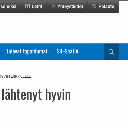
jäseneksi
Lehti
Yhteystiedot
Palaute
Tulevat tapahtumat
SIL-Säätiö
Haku
YVIN LIIKKEELLE
lähtenyt hyvin