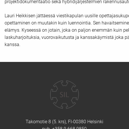
projektidokumentaatio sekä hybridijärjestelmien rakennusaut
Lauri Heikkisen jättäessä viestikapulan uusille opettajasukupo
opettaminen on muutakin kuin luennointia. Sen havaitseminen 
elämys. Kyseessä on jotain, joka on paljon enemmän kuin pelk
laskuharjoituksia, vuorovaikutusta ja kanssakäymistä joka pä
kanssa.
Yhteystiedot
Takomotie 8 (5. krs), FI-00380 Helsinki
puh. +358 9 668 9850