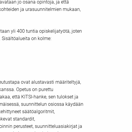
vataan jo osana opintoja, ja että
n kohteiden ja urasuunnitelmien mukaan,
n yli 400 tuntia opiskelijatyötä, joten
 Sisältöalueita on kolme:
utustapa ovat alustavasti määriteltyjä,
 kanssa. Opetus on purettu
akaa, että KITSI-hanke, sen tulokset ja
mmäisessä, suunnittelun osiossa käydään
kehittyneet säätöalgoritmit,
kevat standardit,
nnin perusteet, suunnitteluasiakirjat ja