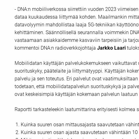
- DNA:n mobiiliverkossa siirrettiin vuoden 2023 viimeis
dataa kuukaudessa liittymää kohden. Maailmankin mitt
datavolyymin mahdollistaa laaja 5G-tekniikan käyttöönot
kehittäminen. Säännöllisellä seurannalla voimmekin DNA
vastaamaan asiakkaidemme kasvaviin tarpeisiin ja tarjo
kommentoi DNA:n radioverkkojohtaja
Jarkko Laari
tuloks
Mobiilidatan käyttäjän palvelukokemukseen vaikuttavat us
suorituskyky, päätelaite ja liittymätyyppi. Käyttäjän kok
palvelu ja sen toteutus. Eri palvelut ovat vaatimuksiltaan
todetaan, että mobiilidatapalvelun suorituskykyä ja palvel
ovat keskeisimpiä käyttäjän kokemaan palvelun laatuun va
Raportti tarkasteleekin laatumittarina erityisesti kolmea s
Kuinka suuren osan mittausajasta saavutetaan vähin
Kuinka suuren osan ajasta saavutetaan vähintään 10