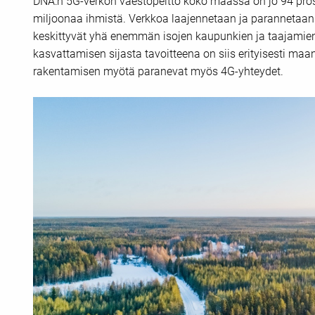
DNA:n 5G-verkon väestöpeitto koko maassa on jo 94 prosen
miljoonaa ihmistä. Verkkoa laajennetaan ja parannetaan j
keskittyvät yhä enemmän isojen kaupunkien ja taajamien u
kasvattamisen sijasta tavoitteena on siis erityisesti maa
rakentamisen myötä paranevat myös 4G-yhteydet.