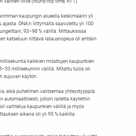
välinen viive (round-trip time, RTT).
urimman kaupungin alueella keskimäärin yli
ajasta. DNA:n liittymällä saavutettu yli 100
ngeittain, 93–98 % välillä. Mittauksissa
en katseluun riittävä latausnopeus oli erittäin
 millisekuntia kaikkien mitattujen kaupunkien
–33 millisekunnin välillä. Mitattu tulos oli
en sujuvan käytön.
ia, eikä puhelimen valitsemaa yhteystyyppiä
 automaattisesti, jolloin laitetta käytettiin
 oli vaihtelua kaupunkien välillä ja myös
auksen aikana oli yli 95 % kaikilla