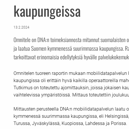
kaupungeissa
13.2.2024
Omnitele on DNA:n toimeksiannosta mitannut suomalaisten o
ja laatua Suomen kymmenessä suurimmassa kaupungissa. Rap
tarkoittavat erinomaisia edellytyksiä hyvälle palvelukokemuks
Omnitelen tuoreen raportin mukaan mobiilidatapalvel
kaupungissa oli erittäin hyvä kaikilla operaattoreilla m
Tutkimus on toteutettu ajomittauksin, joissa jokaisen kau
vaihtelevissa ympäristöissä. Mittaus toteutettiin jouluk
Mittausten perusteella DNA:n mobiilidatapalvelun laatu o
kymmenessä suurimmassa kaupungissa, eli Helsingissä, 
Turussa, Jyväskylässä, Kuopiossa, Lahdessa ja Porissa.