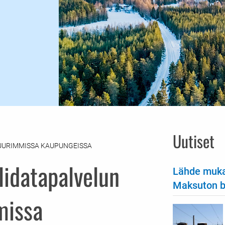
Uutiset
SUURIMMISSA KAUPUNGEISSA
lidatapalvelun
Lähde muka
Maksuton bu
missa