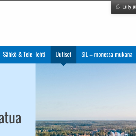
Liity 
Sähkö & Tele -lehti
Uutiset
SIL – monessa mukana
atua