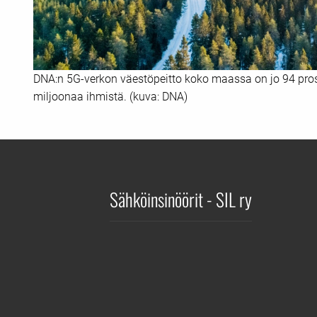
DNA:n 5G-verkon väestöpeitto koko maassa on jo 94 prosen
miljoonaa ihmistä. (kuva: DNA)
Sähköinsinöörit - SIL ry