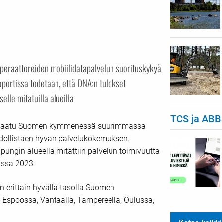
peraattoreiden mobiilidatapalvelun suorituskykyä
ortissa todetaan, että DNA:n tulokset
elle mitatuilla alueilla
TCS ja ABB
un laatu Suomen kymmenessä suurimmassa
ahdollistaen hyvän palvelukokemuksen.
pungin alueella mitattiin palvelun toimivuutta
uussa 2023.
n erittäin hyvällä tasolla Suomen
Espoossa, Vantaalla, Tampereella, Oulussa,