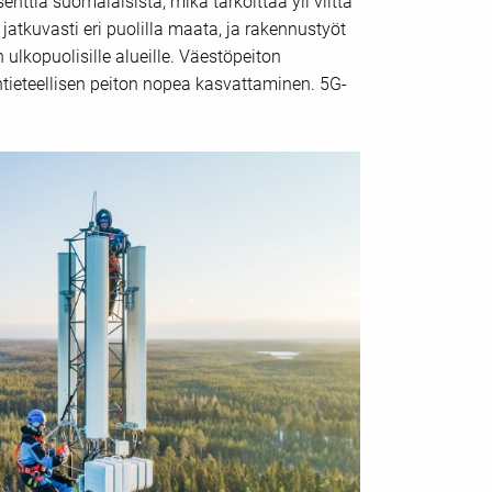
ttia suomalaisista, mikä tarkoittaa yli viittä
atkuvasti eri puolilla maata, ja rakennustyöt
lkopuolisille alueille. Väestöpeiton
ntieteellisen peiton nopea kasvattaminen. 5G-