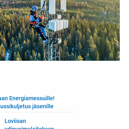
an Energiamessuille!
ssikuljetus jäsenille
Loviisan