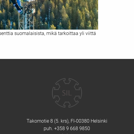
ttia suomalaisista, mikä tarkoittaa yli viittä
Yhteystiedot
Takomotie 8 (5. krs), FI-00380 Helsinki
puh. +358 9 668 9850