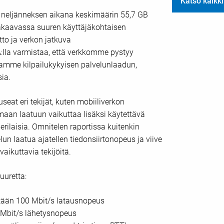
Katso kaikki
en neljänneksen aikana keskimäärin 55,7 GB
akaavassa suuren käyttäjäkohtaisen
to ja verkon jatkuva
:lla varmistaa, että verkkomme pystyy
amme kilpailukykyisen palvelunlaadun,
ia.
eat eri tekijät, kuten mobiiliverkon
emaan laatuun vaikuttaa lisäksi käytettävä
 erilaisia. Omnitelen raportissa kuitenkin
un laatua ajatellen tiedonsiirtonopeus ja viive
ikuttavia tekijöitä.
uuretta:
tään 100 Mbit/s latausnopeus
 Mbit/s lähetysnopeus