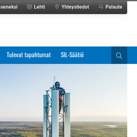
jäseneksi
Lehti
Yhteystiedot
Palaute
Tulevat tapahtumat
SIL-Säätiö
Haku