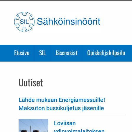
Etusivulle
Etusivu
SIL
Jäsenasiat
Opiskelijakilpailu
Uutiset
Lähde mukaan Energiamessuille!
Maksuton bussikuljetus jäsenille
Loviisan
ydinvoimalaitoksen