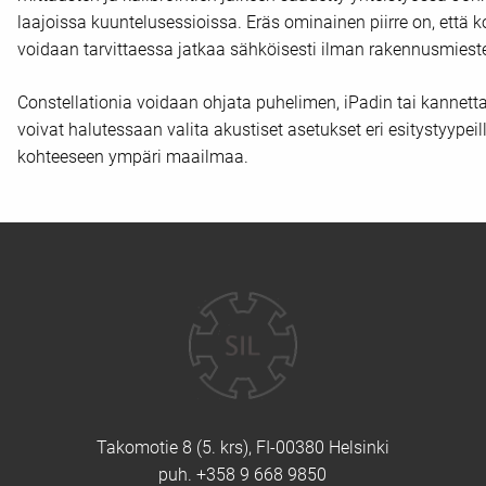
laajoissa kuuntelusessioissa. Eräs ominainen piirre on, että
voidaan tarvittaessa jatkaa sähköisesti ilman rakennusmies
Constellationia voidaan ohjata puhelimen, iPadin tai kannettav
voivat halutessaan valita akustiset asetukset eri esitystyypeil
kohteeseen ympäri maailmaa.
Yhteystiedot
Takomotie 8 (5. krs), FI-00380 Helsinki
puh. +358 9 668 9850