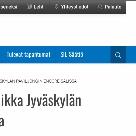
jäseneksi
Lehti
Yhteystiedot
Palaute
Tulevat tapahtumat
SIL-Säätiö
Haku
SKYLÄN PAVILJONGIN ENCORE-SALISSA
iikka Jyväskylän
a