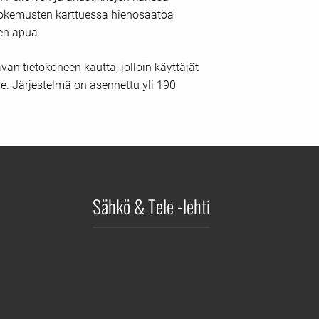
 kokemusten karttuessa hienosäätöä
ten apua.
an tietokoneen kautta, jolloin käyttäjät
le. Järjestelmä on asennettu yli 190
Sähkö & Tele -lehti