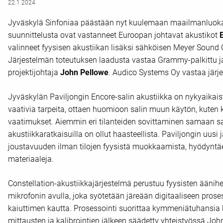
22.1.2024
Jyväskylä Sinfoniaa päästään nyt kuulemaan maailmanluokan 
suunnittelusta ovat vastanneet Euroopan johtavat akustikot
valinneet fyysisen akustiikan lisäksi sähköisen Meyer Sound C
Järjestelmän toteutuksen laadusta vastaa Grammy-palkittu j
projektijohtaja
John Pellowe
. Audico Systems Oy vastaa järj
Jyväskylän Paviljongin Encore-salin akustiikka on nykyaikai
vaativia tarpeita, ottaen huomioon salin muun käytön, kuten 
vaatimukset. Aiemmin eri tilanteiden sovittaminen samaan sal
akustiikkaratkaisuilla on ollut haasteellista. Paviljongin uus
joustavuuden ilman tilojen fyysistä muokkaamista, hyödyntäen
materiaaleja.
Constellation-akustiikkajärjestelmä perustuu fyysisten äänih
mikrofonin avulla, joka syötetään järeään digitaaliseen prose
kaiuttimen kautta. Prosessointi suorittaa kymmeniätuhansia l
mittausten ja kalibrointien jälkeen säädetty yhteistyössä Jo