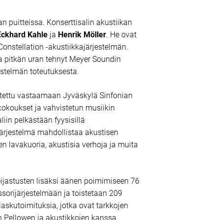
puitteissa. Konserttisalin akustiikan
Eckhard Kahle
ja
Henrik Möller
. He ovat
onstellation -akustiikkajärjestelmän.
a pitkän uran tehnyt Meyer Soundin
estelmän toteutuksesta.
stettu vastaamaan Jyväskylä Sinfonian
kokoukset ja vahvistetun musiikin
iin pelkästään fyysisillä
i järjestelmä mahdollistaa akustisen
 lavakuoria, akustisia verhoja ja muita
eijastusten lisäksi äänen poimimiseen 76
ssorijärjestelmään ja toistetaan 209
askutoimituksia, jotka ovat tarkkojen
hn Pellowen ja akustikkojen kanssa