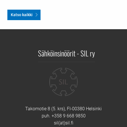
Katso kaikki
Sähköinsinöörit - SIL ry
Yhteystiedot
Takomotie 8 (5. krs), FI-00380 Helsinki
puh. +358 9 668 9850
sil(at)sil.fi