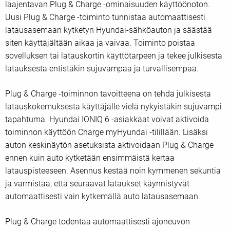
laajentavan Plug & Charge -ominaisuuden käyttöönoton.
Uusi Plug & Charge -toiminto tunnistaa automaattisesti
latausasemaan kytketyn Hyundai-sähköauton ja säästää
siten käyttäjältään aikaa ja vaivaa. Toiminto poistaa
sovelluksen tai latauskortin käyttötarpeen ja tekee julkisesta
latauksesta entistäkin sujuvampaa ja turvallisempaa.
Plug & Charge -toiminnon tavoitteena on tehdä julkisesta
latauskokemuksesta käyttäjälle vielä nykyistäkin sujuvampi
tapahtuma. Hyundai IONIQ 6 -asiakkaat voivat aktivoida
toiminnon käyttöön Charge myHyundai -tilillään. Lisäksi
auton keskinäytön asetuksista aktivoidaan Plug & Charge
ennen kuin auto kytketään ensimmäistä kertaa
latauspisteeseen. Asennus kestää noin kymmenen sekuntia
ja varmistaa, että seuraavat lataukset käynnistyvät
automaattisesti vain kytkemällä auto latausasemaan.
Plug & Charge todentaa automaattisesti ajoneuvon