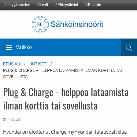
Liity jäseneksi
Lehti
Yhteystiedot
Palaute
Etusivulle
Valikko
Ha
Avaa valikko
ETUSIVU
UUTISET
PLUG & CHARGE − HELPPOA LATAAMISTA ILMAN KORTTIA TAI
SOVELLUSTA
Plug & Charge − helppoa lataamista
ilman korttia tai sovellusta
31.7.2023
Hyundai on aloittanut Charge myHyundai -latauspalvelua