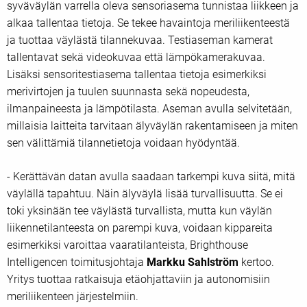
syväväylän varrella oleva sensoriasema tunnistaa liikkeen ja
alkaa tallentaa tietoja. Se tekee havaintoja meriliikenteestä
ja tuottaa väylästä tilannekuvaa. Testiaseman kamerat
tallentavat sekä videokuvaa että lämpökamerakuvaa.
Lisäksi sensoritestiasema tallentaa tietoja esimerkiksi
merivirtojen ja tuulen suunnasta sekä nopeudesta,
ilmanpaineesta ja lämpötilasta. Aseman avulla selvitetään,
millaisia laitteita tarvitaan älyväylän rakentamiseen ja miten
sen välittämiä tilannetietoja voidaan hyödyntää.
- Kerättävän datan avulla saadaan tarkempi kuva siitä, mitä
väylällä tapahtuu. Näin älyväylä lisää turvallisuutta. Se ei
toki yksinään tee väylästä turvallista, mutta kun väylän
liikennetilanteesta on parempi kuva, voidaan kippareita
esimerkiksi varoittaa vaaratilanteista, Brighthouse
Intelligencen toimitusjohtaja
Markku Sahlström
kertoo.
Yritys tuottaa ratkaisuja etäohjattaviin ja autonomisiin
meriliikenteen järjestelmiin.