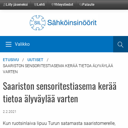
Liity jäseneksi
Lehti
Yhteystiedot
Palaute
Etusivulle
Valikko
Ha
Avaa valikko
ETUSIVU
UUTISET
SAARISTON SENSORITESTIASEMA KERÄÄ TIETOA ÄLYVÄYLÄÄ
VARTEN
Saariston sensoritestiasema kerää
tietoa älyväylää varten
2.2.2021
Kun ruotsinlaiva lipuu Turun satamasta saaristomerelle,