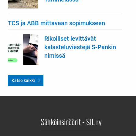
TCS ja ABB mittavaan sopimukseen
Rikolliset levittävät
kalasteluviestejä S-Pankin
nimissä
Katso kaikki
Sähköinsinöörit - SIL ry