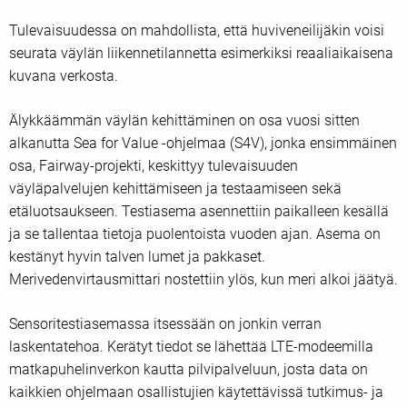
Tulevaisuudessa on mahdollista, että huviveneilijäkin voisi
seurata väylän liikennetilannetta esimerkiksi reaaliaikaisena
kuvana verkosta.
Älykkäämmän väylän kehittäminen on osa vuosi sitten
alkanutta Sea for Value -ohjelmaa (S4V), jonka ensimmäinen
osa, Fairway-projekti, keskittyy tulevaisuuden
väyläpalvelujen kehittämiseen ja testaamiseen sekä
etäluotsaukseen. Testiasema asennettiin paikalleen kesällä
ja se tallentaa tietoja puolentoista vuoden ajan. Asema on
kestänyt hyvin talven lumet ja pakkaset.
Merivedenvirtausmittari nostettiin ylös, kun meri alkoi jäätyä.
Sensoritestiasemassa itsessään on jonkin verran
laskentatehoa. Kerätyt tiedot se lähettää LTE-modeemilla
matkapuhelinverkon kautta pilvipalveluun, josta data on
kaikkien ohjelmaan osallistujien käytettävissä tutkimus- ja