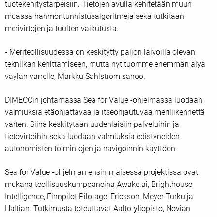
tuotekehitystarpeisiin. Tietojen avulla kehitetään muun
muassa hahmontunnistusalgoritmeja sekä tutkitaan
merivirtojen ja tuulten vaikutusta.
- Meriteollisuudessa on keskitytty paljon laivoilla olevan
tekniikan kehittämiseen, mutta nyt tuomme enemmän älyä
väylän varrelle, Markku Sahlström sanoo.
DIMECCin johtamassa Sea for Value -ohjelmassa luodaan
valmiuksia etäohjattavaa ja itseohjautuvaa meriliikennettä
varten. Siinä keskitytään uudenlaisiin palveluihin ja
tietovirtoihin sekä luodaan valmiuksia edistyneiden
autonomisten toimintojen ja navigoinnin käyttöön.
Sea for Value -ohjelman ensimmäisessä projektissa ovat
mukana teollisuuskumppaneina Awake.ai, Brighthouse
Intelligence, Finnpilot Pilotage, Ericsson, Meyer Turku ja
Haltian. Tutkimusta toteuttavat Aalto-yliopisto, Novian