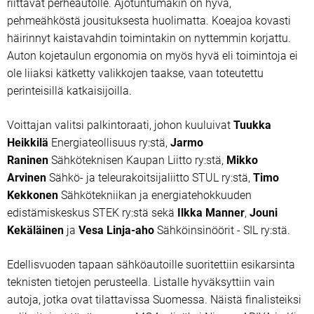
riittävät perheautolle. Ajotuntumakin on hyvä,
pehmeähköstä jousituksesta huolimatta. Koeajoa kovasti
häirinnyt kaistavahdin toimintakin on nyttemmin korjattu.
Auton kojetaulun ergonomia on myös hyvä eli toimintoja ei
ole liiaksi kätketty valikkojen taakse, vaan toteutettu
perinteisillä katkaisijoilla.
Voittajan valitsi palkintoraati, johon kuuluivat
Tuukka
Heikkilä
Energiateollisuus ry:stä,
Jarmo
Raninen
Sähköteknisen Kaupan Liitto ry:stä,
Mikko
Arvinen
Sähkö- ja teleurakoitsijaliitto STUL ry:stä,
Timo
Kekkonen
Sähkötekniikan ja energiatehokkuuden
edistämiskeskus STEK ry:stä sekä
Ilkka Manner
,
Jouni
Kekäläinen
ja
Vesa Linja-aho
Sähköinsinöörit - SIL ry:stä.
Edellisvuoden tapaan sähköautoille suoritettiin esikarsinta
teknisten tietojen perusteella. Listalle hyväksyttiin vain
autoja, jotka ovat tilattavissa Suomessa. Näistä finalisteiksi