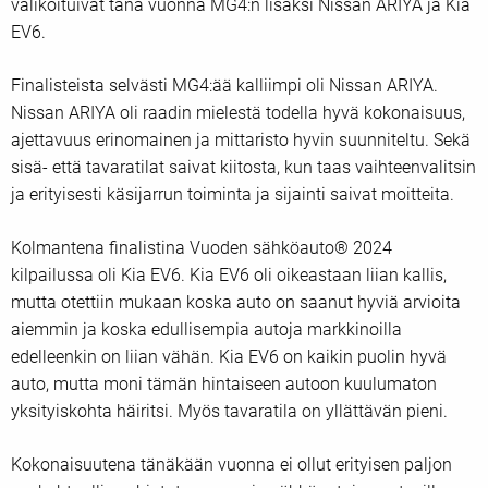
valikoituivat tänä vuonna MG4:n lisäksi Nissan ARIYA ja Kia
EV6.
Finalisteista selvästi MG4:ää kalliimpi oli Nissan ARIYA.
Nissan ARIYA oli raadin mielestä todella hyvä kokonaisuus,
ajettavuus erinomainen ja mittaristo hyvin suunniteltu. Sekä
sisä- että tavaratilat saivat kiitosta, kun taas vaihteenvalitsin
ja erityisesti käsijarrun toiminta ja sijainti saivat moitteita.
Kolmantena finalistina Vuoden sähköauto® 2024
kilpailussa oli Kia EV6. Kia EV6 oli oikeastaan liian kallis,
mutta otettiin mukaan koska auto on saanut hyviä arvioita
aiemmin ja koska edullisempia autoja markkinoilla
edelleenkin on liian vähän. Kia EV6 on kaikin puolin hyvä
auto, mutta moni tämän hintaiseen autoon kuulumaton
yksityiskohta häiritsi. Myös tavaratila on yllättävän pieni.
Kokonaisuutena tänäkään vuonna ei ollut erityisen paljon