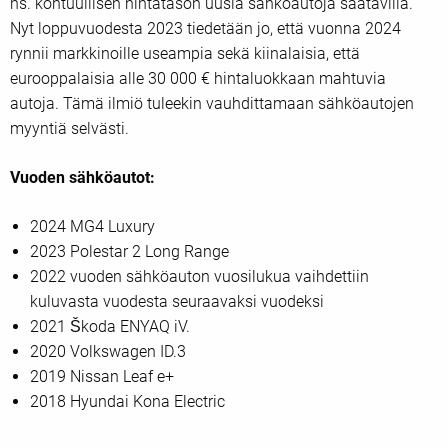
ns. kohtuullisen hintatason uusia sähköautoja saatavilla.
Nyt loppuvuodesta 2023 tiedetään jo, että vuonna 2024
rynnii markkinoille useampia sekä kiinalaisia, että
eurooppalaisia alle 30 000 € hintaluokkaan mahtuvia
autoja. Tämä ilmiö tuleekin vauhdittamaan sähköautojen
myyntiä selvästi.
Vuoden sähköautot:
2024 MG4 Luxury
2023 Polestar 2 Long Range
2022 vuoden sähköauton vuosilukua vaihdettiin
kuluvasta vuodesta seuraavaksi vuodeksi
2021 Škoda ENYAQ iV.
2020 Volkswagen ID.3
2019 Nissan Leaf e+
2018 Hyundai Kona Electric