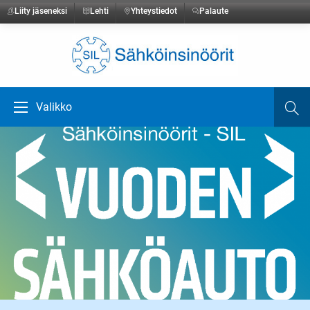
Liity jäseneksi
Lehti
Yhteystiedot
Palaute
Etusivulle
Valikko
Ha
Avaa valikko