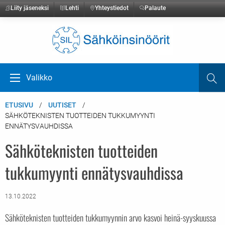
Liity jäseneksi
Lehti
Yhteystiedot
Palaute
Etusivulle
Valikko
Ha
Avaa valikko
ETUSIVU
UUTISET
SÄHKÖTEKNISTEN TUOTTEIDEN TUKKUMYYNTI
ENNÄTYSVAUHDISSA
Sähköteknisten tuotteiden
tukkumyynti ennätysvauhdissa
13.10.2022
Sähköteknisten tuotteiden tukkumyynnin arvo kasvoi heinä-syyskuussa