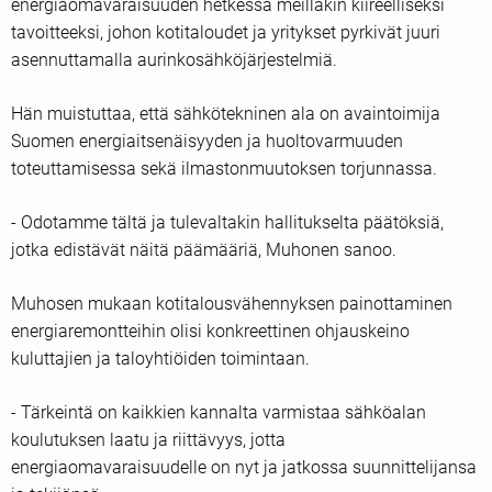
energiaomavaraisuuden hetkessä meilläkin kiireelliseksi
tavoitteeksi, johon kotitaloudet ja yritykset pyrkivät juuri
asennuttamalla aurinkosähköjärjestelmiä.
Hän muistuttaa, että sähkötekninen ala on avaintoimija
Suomen energiaitsenäisyyden ja huoltovarmuuden
toteuttamisessa sekä ilmastonmuutoksen torjunnassa.
- Odotamme tältä ja tulevaltakin hallitukselta päätöksiä,
jotka edistävät näitä päämääriä, Muhonen sanoo.
Muhosen mukaan kotitalousvähennyksen painottaminen
energiaremontteihin olisi konkreettinen ohjauskeino
kuluttajien ja taloyhtiöiden toimintaan.
- Tärkeintä on kaikkien kannalta varmistaa sähköalan
koulutuksen laatu ja riittävyys, jotta
energiaomavaraisuudelle on nyt ja jatkossa suunnittelijansa