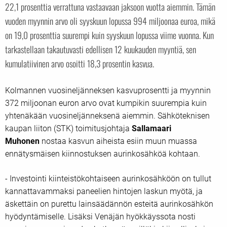
22,1 prosenttia verrattuna vastaavaan jaksoon vuotta aiemmin. Tämän
vuoden myynnin arvo oli syyskuun lopussa 994 miljoonaa euroa, mikä
on 19,0 prosenttia suurempi kuin syyskuun lopussa viime vuonna. Kun
tarkastellaan takautuvasti edellisen 12 kuukauden myyntiä, sen
kumulatiivinen arvo osoitti 18,3 prosentin kasvua.
Kolmannen vuosineljänneksen kasvuprosentti ja myynnin
372 miljoonan euron arvo ovat kumpikin suurempia kuin
yhtenäkään vuosineljänneksenä aiemmin. Sähköteknisen
kaupan liiton (STK) toimitusjohtaja
Sallamaari
Muhonen
nostaa kasvun aiheista esiin muun muassa
ennätysmäisen kiinnostuksen aurinkosähköä kohtaan.
- Investointi kiinteistökohtaiseen aurinkosähköön on tullut
kannattavammaksi paneelien hintojen laskun myötä, ja
äskettäin on purettu lainsäädännön esteitä aurinkosähkön
hyödyntämiselle. Lisäksi Venäjän hyökkäyssota nosti