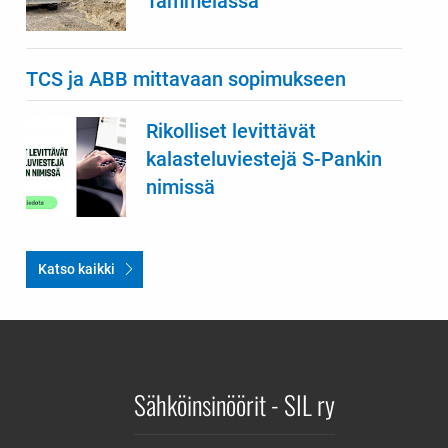
Tammelassa
TCS ja ABB mittavaan sopimukseen
Rikolliset levittävät
kalasteluviestejä S-Pankin
nimissä
Katso kaikki
Sähköinsinöörit - SIL ry