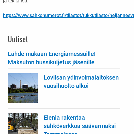
ja tekijänsä.
https://www.sahkonumerot.fi/tilastot/tukkutilasto/neljannesvu
Uutiset
Lähde mukaan Energiamessuille!
Maksuton bussikuljetus jäsenille
Loviisan ydinvoimalaitoksen
vuosihuolto alkoi
Elenia rakentaa
sähköverkkoa säävarmaksi