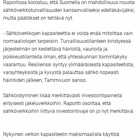
Raportissa korostuu, että Suomella on mahdollisuus nousta
sähköverkkoturvallisuuden kansainväliseksi edelläkävijäksi,
mutta päätökset on tehtävä nyt.
- Sähköverkkojen kapasiteettia ei voida enää mitoittaa vain
normaaliolojen tarpeisiin. Turvallisuustilanteen kiristyessä
järjestelmän on kestettävä häiriöitä, vaurioita ja
poikkeustilanteita ilman, että yhteiskunnan toimintakyky
vaarantuu. Resilienssi syntyy ylimääräisestä kapasiteetista,
varayhteyksistä ja kyvystä palauttaa sähkö nopeasti
häiriöiden jälkeen, Tammivuori sanoo.
Sähköistyminen lisää merkittävästi investointipaineita
erityisesti jakeluverkkoihin. Raportti osoittaa, että
sähköverkkoihin liittyvä investointivaje on jo nyt merkittävä.
Nykyinen verkon kapasiteetin maksimaalista käyttöä