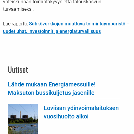
yhteiskunnan toimintakyvyn että talouskasvun
turvaamiseksi.
Lue raportti:
Sähköverkkojen muuttuva toimintaympäristö –
uudet uhat, investoinnit ja energiaturvallisuus
Uutiset
Lähde mukaan Energiamessuille!
Maksuton bussikuljetus jäsenille
Loviisan ydinvoimalaitoksen
vuosihuolto alkoi