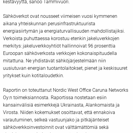
kestävyyttä, sanoo Tammivuori.
Sähköverkot ovat nousseet viimeisen vuosi kymmenen
aikana yhteiskunnan perusinfrastruktuurista
energiasiirtymän ja energiaturvallisuuden mahdollistajiksi.
Verkoista puhuttaessa korostuu etenkin jakeluverkkojen
merkitys: jakeluverkkoyhtiöt hallinnoivat 96 prosenttia
Euroopan sähköverkosta verkkojen kokonaispituudella
mitattuna. Ne yhdistävät sähköjärjestelmään niin
uusiutuvan energian tuotantolaitokset, pienet ja keskisuuret
yritykset kuin kotitaloudetkin.
Raportin on toteuttanut Nordic West Office Caruna Networks
Oy:n toimeksiannosta. Raportissa nostetaan esiin
kansainvälisiä esimerkkejä Ukrainasta, Alankomaista ja
Virosta. Niiden kokemukset osoittavat, että ennakoiva
varautuminen, selkeä vastuunjako ja pitkäjänteiset
sähköverkkoinvestoinnit ovat välttämättömiä sekä