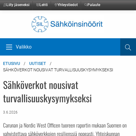
Liity jäseneksi
Lehti
Yhteystiedot
Palaute
Etusivulle
Valikko
Ha
Avaa valikko
ETUSIVU
UUTISET
SÄHKÖVERKOT NOUSIVAT TURVALLISUUSKYSYMYKSEKSI
Sähköverkot nousivat
turvallisuuskysymykseksi
3.6.2026
Carunan ja Nordic West Officen tuoreen raportin mukaan Suomen on
vahvistettava sähköverkkojen resilienssiä nopeasti. Yhteiskunnan