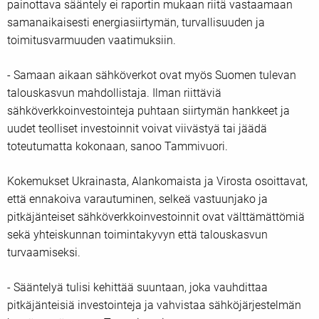
painottava sääntely ei raportin mukaan riitä vastaamaan
samanaikaisesti energiasiirtymän, turvallisuuden ja
toimitusvarmuuden vaatimuksiin.
- Samaan aikaan sähköverkot ovat myös Suomen tulevan
talouskasvun mahdollistaja. Ilman riittäviä
sähköverkkoinvestointeja puhtaan siirtymän hankkeet ja
uudet teolliset investoinnit voivat viivästyä tai jäädä
toteutumatta kokonaan, sanoo Tammivuori.
Kokemukset Ukrainasta, Alankomaista ja Virosta osoittavat,
että ennakoiva varautuminen, selkeä vastuunjako ja
pitkäjänteiset sähköverkkoinvestoinnit ovat välttämättömiä
sekä yhteiskunnan toimintakyvyn että talouskasvun
turvaamiseksi.
- Sääntelyä tulisi kehittää suuntaan, joka vauhdittaa
pitkäjänteisiä investointeja ja vahvistaa sähköjärjestelmän