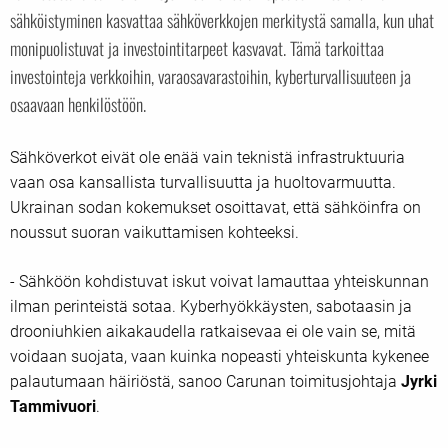
sähköistyminen kasvattaa sähköverkkojen merkitystä samalla, kun uhat
monipuolistuvat ja investointitarpeet kasvavat. Tämä tarkoittaa
investointeja verkkoihin, varaosavarastoihin, kyberturvallisuuteen ja
osaavaan henkilöstöön.
Sähköverkot eivät ole enää vain teknistä infrastruktuuria
vaan osa kansallista turvallisuutta ja huoltovarmuutta.
Ukrainan sodan kokemukset osoittavat, että sähköinfra on
noussut suoran vaikuttamisen kohteeksi.
- Sähköön kohdistuvat iskut voivat lamauttaa yhteiskunnan
ilman perinteistä sotaa. Kyberhyökkäysten, sabotaasin ja
drooniuhkien aikakaudella ratkaisevaa ei ole vain se, mitä
voidaan suojata, vaan kuinka nopeasti yhteiskunta kykenee
palautumaan häiriöstä, sanoo Carunan toimitusjohtaja
Jyrki
Tammivuori
.