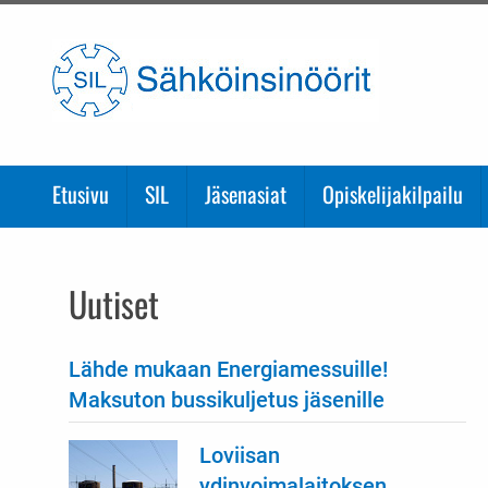
Etusivulle
Etusivu
SIL
Jäsenasiat
Opiskelijakilpailu
Uutiset
Lähde mukaan Energiamessuille!
Maksuton bussikuljetus jäsenille
Loviisan
ydinvoimalaitoksen