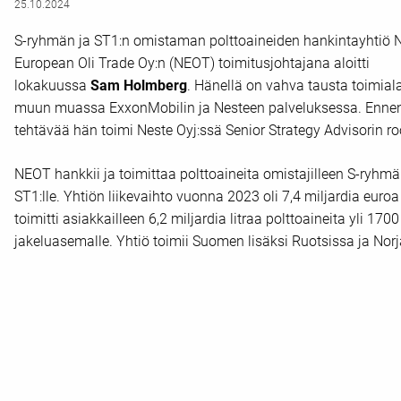
25.10.2024
S-ryhmän ja ST1:n omistaman polttoaineiden hankintayhtiö 
European Oli Trade Oy:n (NEOT) toimitusjohtajana aloitti
lokakuussa
Sam Holmberg
. Hänellä on vahva tausta toimiala
muun muassa ExxonMobilin ja Nesteen palveluksessa. Ennen
tehtävää hän toimi Neste Oyj:ssä Senior Strategy Advisorin ro
NEOT hankkii ja toimittaa polttoaineita omistajilleen S-ryhmäl
ST1:lle. Yhtiön liikevaihto vuonna 2023 oli 7,4 miljardia euroa
toimitti asiakkailleen 6,2 miljardia litraa polttoaineita yli 1700
jakeluasemalle. Yhtiö toimii Suomen lisäksi Ruotsissa ja Nor