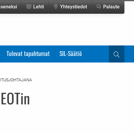
jäseneksi
Lehti
Yhteystiedot
Palaute
Tulevat tapahtumat
SIL-Säätiö
Haku
MITUSJOHTAJANA
NEOTin