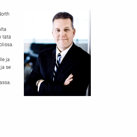
North
lta
 tätä
olissa.
le ja
 ja se
jassa.