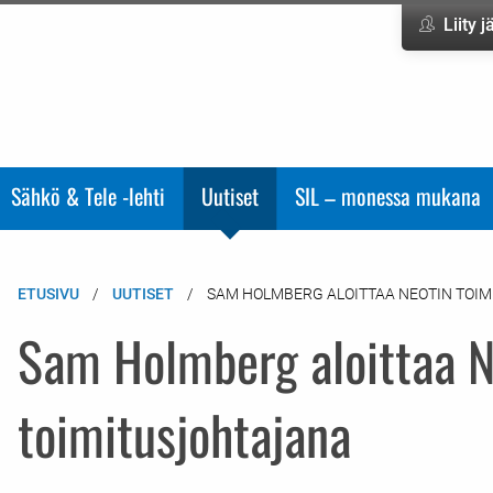
Liity 
Sähkö & Tele -lehti
Uutiset
SIL – monessa mukana
ETUSIVU
UUTISET
SAM HOLMBERG ALOITTAA NEOTIN TOI
Sam Holmberg aloittaa 
toimitusjohtajana