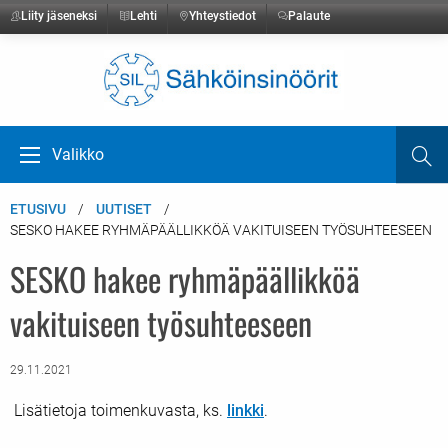
Liity jäseneksi
Lehti
Yhteystiedot
Palaute
Etusivulle
Valikko
Ha
Avaa valikko
ETUSIVU
UUTISET
SESKO HAKEE RYHMÄPÄÄLLIKKÖÄ VAKITUISEEN TYÖSUHTEESEEN
SESKO hakee ryhmäpäällikköä
vakituiseen työsuhteeseen
29.11.2021
Lisätietoja toimenkuvasta, ks.
linkki
.