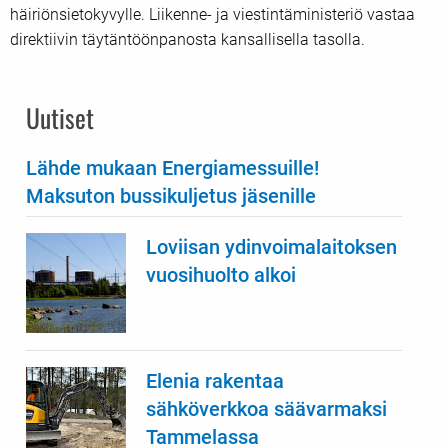
häiriönsietokyvylle. Liikenne- ja viestintäministeriö vastaa
direktiivin täytäntöönpanosta kansallisella tasolla.
Uutiset
Lähde mukaan Energiamessuille!
Maksuton bussikuljetus jäsenille
Loviisan ydinvoimalaitoksen
vuosihuolto alkoi
Elenia rakentaa
sähköverkkoa säävarmaksi
Tammelassa