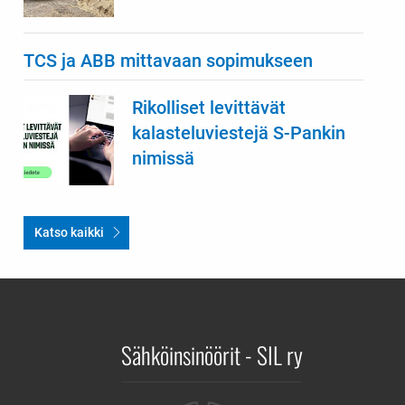
TCS ja ABB mittavaan sopimukseen
Rikolliset levittävät
kalasteluviestejä S-Pankin
nimissä
Katso kaikki
Sähköinsinöörit - SIL ry