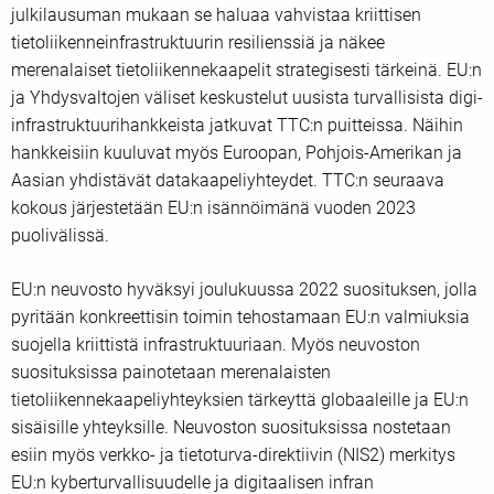
julkilausuman mukaan se haluaa vahvistaa kriittisen
tietoliikenneinfrastruktuurin resilienssiä ja näkee
merenalaiset tietoliikennekaapelit strategisesti tärkeinä. EU:n
ja Yhdysvaltojen väliset keskustelut uusista turvallisista digi-
infrastruktuurihankkeista jatkuvat TTC:n puitteissa. Näihin
hankkeisiin kuuluvat myös Euroopan, Pohjois-Amerikan ja
Aasian yhdistävät datakaapeliyhteydet. TTC:n seuraava
kokous järjestetään EU:n isännöimänä vuoden 2023
puolivälissä.
EU:n neuvosto hyväksyi joulukuussa 2022 suosituksen, jolla
pyritään konkreettisin toimin tehostamaan EU:n valmiuksia
suojella kriittistä infrastruktuuriaan. Myös neuvoston
suosituksissa painotetaan merenalaisten
tietoliikennekaapeliyhteyksien tärkeyttä globaaleille ja EU:n
sisäisille yhteyksille. Neuvoston suosituksissa nostetaan
esiin myös verkko- ja tietoturva-direktiivin (NIS2) merkitys
EU:n kyberturvallisuudelle ja digitaalisen infran