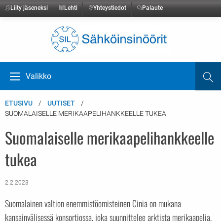
Liity jäseneksi
Lehti
Yhteystiedot
Palaute
Etusivulle
Valikko
Ha
Avaa valikko
ETUSIVU
UUTISET
SUOMALAISELLE MERIKAAPELIHANKKEELLE TUKEA
Suomalaiselle merikaapelihankkeelle
tukea
2.2.2023
Suomalainen valtion enemmistöomisteinen Cinia on mukana
kansainvälisessä konsortiossa, joka suunnittelee arktista merikaapelia,