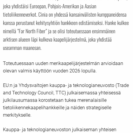
joka yhdistäisi Euroopan, Pohjois-Amerikan ja Aasian
tietoliikenneverkot. Cinia on yhdessä kansainvälisten kumppaneidensa
kanssa perustanut kehitysyhtiön hankkeen edistämiseksi. Hanke kulkee
nimellä ”Far North Fiber” ja se olisi toteutuessaan ensimmäinen
arktisen alueen läpi kulkeva kaapelijärjestelmä, joka yhdistää
useamman maanosan.
Toteutuessaan uuden merikaapelijärjestelmän arvioidaan
olevan valmis käyttöön vuoden 2026 lopulla.
EU:n ja Yhdysvaltojen kauppa- ja teknologianeuvosto (Trade
and Technology Council, TTC) julkaisemassa yhteisessä
julkilausumassa korostetaan tukea merenalaisille
tietoliikennekaapelihankkeille ja näiden strategiselle
merkitykselle.
Kauppa- ja teknologianeuvoston julkaiseman yhteisen