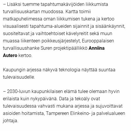
– Lisäksi tuemme tapahtumakävijöiden liikkumista
turvallisuuskartan muodossa. Kartta toimii
matkapuhelimessa oman liikkumisen tukena ja kertoo
visuaalisesti tapahtuma-alueiden sijainnit ja sisäänkäynnit,
suositeltavat ja vaihtoehtoiset kävelyreitit sekä muun
muassa liikenteen poikkeusjärjestelyt, Eurooppalaisen
turvallisuushanke Suren projektipäällikkö
Anniina
Autero
kertoo.
Kaupungin arjessa näkyvä teknologia näyttää suuntaa
tulevaisuudelle.
– 2030-luvun kaupunkilaisen elämä tulee olemaan hyvin
erilaista kuin nykypäivänä. Data ja tekoäly ovat
tulevaisuudessa vahvasti mukana arjessa ja sujuvoittavat
asioiden hoitamista, Tampereen Elinkeino- ja palvelualueen
johtaja.