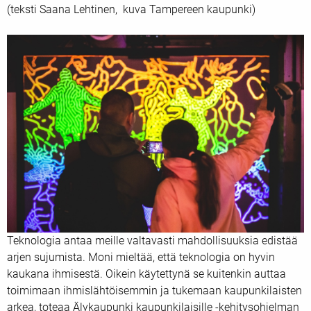
(teksti Saana Lehtinen, kuva Tampereen kaupunki)
Teknologia antaa meille valtavasti mahdollisuuksia edistää
arjen sujumista. Moni mieltää, että teknologia on hyvin
kaukana ihmisestä. Oikein käytettynä se kuitenkin auttaa
toimimaan ihmislähtöisemmin ja tukemaan kaupunkilaisten
arkea, toteaa Älykaupunki kaupunkilaisille -kehitysohjelman