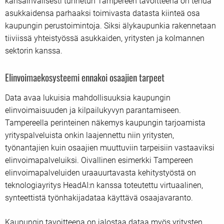
kansainvälisesti tunnetun Tampereen tavoitteena on tehdä
asukkaidensa parhaaksi toimivasta datasta kiinteä osa
kaupungin perustoimintoja. Siksi älykaupunkia rakennetaan
tiiviissä yhteistyössä asukkaiden, yritysten ja kolmannen
sektorin kanssa.
Elinvoimaekosysteemi ennakoi osaajien tarpeet
Data avaa lukuisia mahdollisuuksia kaupungin
elinvoimaisuuden ja kilpailukyvyn parantamiseen.
Tampereella perinteinen näkemys kaupungin tarjoamista
yrityspalveluista onkin laajennettu niin yritysten,
työnantajien kuin osaajien muuttuviin tarpeisiin vastaaviksi
elinvoimapalveluiksi. Oivallinen esimerkki Tampereen
elinvoimapalveluiden uraauurtavasta kehitystyöstä on
teknologiayritys HeadAI:n kanssa toteutettu virtuaalinen,
synteettistä työnhakijadataa käyttävä osaajavaranto.
Kaupungin tavoitteena on jalostaa dataa myös yritysten