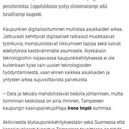
perustoimintaa. Lopputuloksena syntyy elinvoimaisempi sekä
turvallisempi kaupunki.
Kaupunkien digitalisoituminen mullistaa asukkaiden arkea.
Jatkuvasti kehittyvät digitaaliset ratkaisut muokkaavat
työnkuvia, monipuolistavat liikkumisen tapoja sekä luovat
edellytyksiä kestävämmälle asumiselle. Älykkäisiin
teknologioihin nojaavassa kaupunkikehityksessä ei ole
kuitenkaan kyse vain uusien teknologioiden
hyödyntämisestä, vaan ennen kaikkea asukkaiden ja
yritysten arkea sujuvoittavista palveluista.
– Data ja tekoäly mahdollistavat tiedolla johtamisen, mutta
toiminnan keskiössä on aina ihminen, Tampereen
kaupungin kasvupalvelujohtaja
Irene Impiö
summaa.
Aktiivisesta älykaupunkikehityksestään sekä Suomessa että