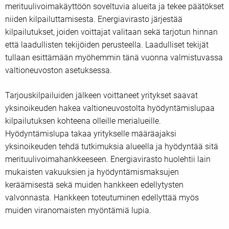
merituulivoimakäyttöön soveltuvia alueita ja tekee päätökset
niiden kilpailuttamisesta. Energiavirasto järjestää
kilpailutukset, joiden voittajat valitaan sekä tarjotun hinnan
että laadullisten tekijöiden perusteella. Laadulliset tekijät
tullaan esittämään myöhemmin tänä vuonna valmistuvassa
valtioneuvoston asetuksessa.
Tarjouskilpailuiden jälkeen voittaneet yritykset saavat
yksinoikeuden hakea valtioneuvostolta hyödyntämislupaa
kilpailutuksen kohteena olleille merialueille.
Hyödyntämislupa takaa yritykselle määräajaksi
yksinoikeuden tehdä tutkimuksia alueella ja hyödyntää sitä
merituulivoimahankkeeseen. Energiavirasto huolehtii lain
mukaisten vakuuksien ja hyödyntämismaksujen
keräämisestä sekä muiden hankkeen edellytysten
valvonnasta. Hankkeen toteutuminen edellyttää myös
muiden viranomaisten myöntämiä lupia.