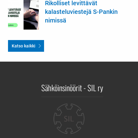
Rikolliset levittävät
kalasteluviestejä S-Pankin
nimissä
Katso kaikki
Sähköinsinöörit - SIL ry
Yhteystiedot