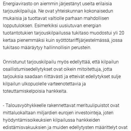
Energiavirasto on aiemmin järjestänyt useita erilaisia
tarjouskilpailuja. Ne ovat yhteiskunnan kokonaisedun
mukaisia ja tuottavat valtiolle parhaan mahdollisen
lopputuloksen. Esimerkiksi uusiutuvan energian
tuotantotukien tarjouskilpailussa tukitaso muodostui yli 20
kertaa pienemmäksi kuin syöttötariffijärjestelmässä, jossa
tukitaso määräytyy hallinnollisin perustein.
Onnistunut tarjouskilpailu myös edellyttää, että kilpailun
osallistumisedellytykset ovat oikein mitoitettuja, jotta
tarjouksia saadaan riittävästi ja etteivät edellytykset sulje
kilpailun ulkopuolelle varteenotettavia ja
toteuttamiskelpoisia hankkeita.
- Talousvyöhykkeelle rakennettavat merituulipuistot ovat
mittaluokaltaan miljardien eurojen investointeja, joten
hyödyntämisoikeuksien kilpailussa hankkeiden
edistämisvakuuksien ja muiden edellytysten määrittelyt ovat