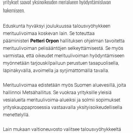
yritykset saavat yksinoikeuden merialueen hyödyntämisluvan
hakemiseen.
Eduskunta hyväksyi joulukuussa talousvyöhykkeen
merituulivoimaa koskevan lain. Se toteuttaa
pääministeri
Petteri Orpon
hallituksen ohjelman tavoitetta
merituulivoiman pelisääntöjen selkeyttämisestä. Se myös
varmistaa, että oikeudet merituulivoiman hyödyntämiseen
myönnetään tarjouskilpailuun perustuen tasapuolisella,
läpinäkyvällä, avoimella ja syrjimättömällä tavalla.
Merituulivoimaa edistetään myös Suomen aluevesillä, joita
hallinnoi Metsähallitus. Se vuokraa yrityksille yleisiä
vesialueita merituulivoima-alueiksi ja solmii sopimukset
yrityskauppaprosessia vastaavalla yksityisoikeudellisella
menettelyllä.
Lain mukaan valtioneuvosto valitsee talousvyöhykkeeltä