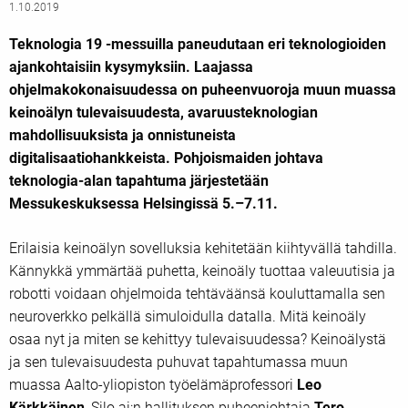
1.10.2019
Teknologia 19 -messuilla paneudutaan eri teknologioiden
ajankohtaisiin kysymyksiin. Laajassa
ohjelmakokonaisuudessa on puheenvuoroja muun muassa
keinoälyn tulevaisuudesta, avaruusteknologian
mahdollisuuksista ja onnistuneista
digitalisaatiohankkeista. Pohjoismaiden johtava
teknologia-alan tapahtuma järjestetään
Messukeskuksessa Helsingissä 5.–7.11.
Erilaisia keinoälyn sovelluksia kehitetään kiihtyvällä tahdilla.
Kännykkä ymmärtää puhetta, keinoäly tuottaa valeuutisia ja
robotti voidaan ohjelmoida tehtäväänsä kouluttamalla sen
neuroverkko pelkällä simuloidulla datalla. Mitä keinoäly
osaa nyt ja miten se kehittyy tulevaisuudessa? Keinoälystä
ja sen tulevaisuudesta puhuvat tapahtumassa muun
muassa Aalto-yliopiston työelämäprofessori
Leo
Kärkkäinen
, Silo.ai:n hallituksen puheenjohtaja
Tero