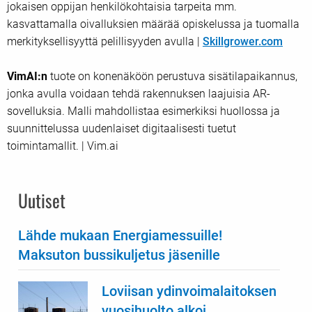
jokaisen oppijan henkilökohtaisia tarpeita mm.
kasvattamalla oivalluksien määrää opiskelussa ja tuomalla
merkityksellisyyttä pelillisyyden avulla |
Skillgrower.com
VimAI:n
tuote on konenäköön perustuva sisätilapaikannus,
jonka avulla voidaan tehdä rakennuksen laajuisia AR-
sovelluksia. Malli mahdollistaa esimerkiksi huollossa ja
suunnittelussa uudenlaiset digitaalisesti tuetut
toimintamallit. | Vim.ai
Uutiset
Lähde mukaan Energiamessuille!
Maksuton bussikuljetus jäsenille
Loviisan ydinvoimalaitoksen
vuosihuolto alkoi