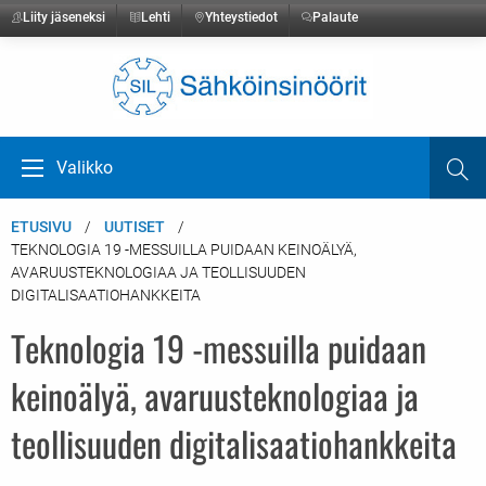
Liity jäseneksi
Lehti
Yhteystiedot
Palaute
Etusivulle
Valikko
Ha
Avaa valikko
ETUSIVU
UUTISET
TEKNOLOGIA 19 -MESSUILLA PUIDAAN KEINOÄLYÄ,
AVARUUSTEKNOLOGIAA JA TEOLLISUUDEN
DIGITALISAATIOHANKKEITA
Teknologia 19 -messuilla puidaan
keinoälyä, avaruusteknologiaa ja
teollisuuden digitalisaatiohankkeita