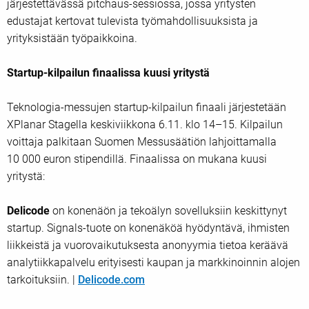
järjestettävässä pitchaus-sessiossa, jossa yritysten
edustajat kertovat tulevista työmahdollisuuksista ja
yrityksistään työpaikkoina.
Startup-kilpailun finaalissa kuusi yritystä
Teknologia-messujen startup-kilpailun finaali järjestetään
XPlanar Stagella keskiviikkona 6.11. klo 14–15. Kilpailun
voittaja palkitaan Suomen Messusäätiön lahjoittamalla
10 000 euron stipendillä. Finaalissa on mukana kuusi
yritystä:
Delicode
on konenäön ja tekoälyn sovelluksiin keskittynyt
startup. Signals-tuote on konenäköä hyödyntävä, ihmisten
liikkeistä ja vuorovaikutuksesta anonyymia tietoa keräävä
analytiikkapalvelu erityisesti kaupan ja markkinoinnin alojen
tarkoituksiin. |
Delicode.com