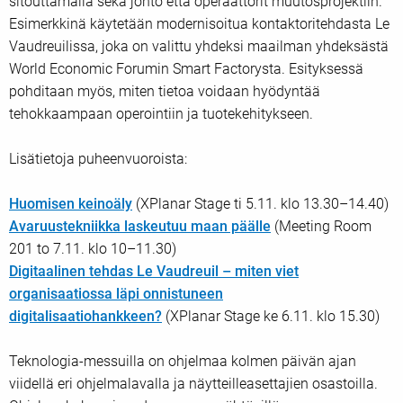
sitouttamalla sekä johto että operaattorit muutosprojektiin.
Esimerkkinä käytetään modernisoitua kontaktoritehdasta Le
Vaudreuilissa, joka on valittu yhdeksi maailman yhdeksästä
World Economic Forumin Smart Factorysta. Esityksessä
pohditaan myös, miten tietoa voidaan hyödyntää
tehokkaampaan operointiin ja tuotekehitykseen.
Lisätietoja puheenvuoroista:
Huomisen keinoäly
(XPlanar Stage ti 5.11. klo 13.30–14.40)
Avaruustekniikka laskeutuu maan päälle
(Meeting Room
201 to 7.11. klo 10–11.30)
Digitaalinen tehdas Le Vaudreuil – miten viet
organisaatiossa läpi onnistuneen
digitalisaatiohankkeen?
(XPlanar Stage ke 6.11. klo 15.30)
Teknologia-messuilla on ohjelmaa kolmen päivän ajan
viidellä eri ohjelmalavalla ja näytteilleasettajien osastoilla.