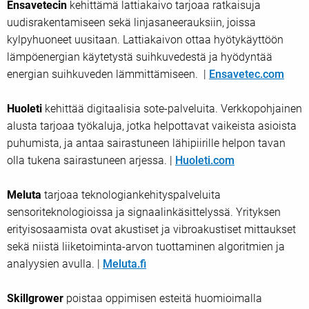
Ensavetecin
kehittämä lattiakaivo tarjoaa ratkaisuja
uudisrakentamiseen sekä linjasaneerauksiin, joissa
kylpyhuoneet uusitaan. Lattiakaivon ottaa hyötykäyttöön
lämpöenergian käytetystä suihkuvedestä ja hyödyntää
energian suihkuveden lämmittämiseen. |
Ensavetec.com
Huoleti
kehittää digitaalisia sote-palveluita. Verkkopohjainen
alusta tarjoaa työkaluja, jotka helpottavat vaikeista asioista
puhumista, ja antaa sairastuneen lähipiirille helpon tavan
olla tukena sairastuneen arjessa. |
Huoleti.com
Meluta
tarjoaa teknologiankehityspalveluita
sensoriteknologioissa ja signaalinkäsittelyssä. Yrityksen
erityisosaamista ovat akustiset ja vibroakustiset mittaukset
sekä niistä liiketoiminta-arvon tuottaminen algoritmien ja
analyysien avulla. |
Meluta.fi
Skillgrower
poistaa oppimisen esteitä huomioimalla