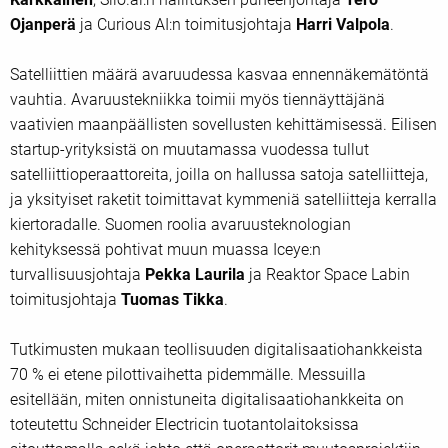
Ojanperä
ja Curious AI:n toimitusjohtaja
Harri Valpola
.
Satelliittien määrä avaruudessa kasvaa ennennäkemätöntä
vauhtia. Avaruustekniikka toimii myös tiennäyttäjänä
vaativien maanpäällisten sovellusten kehittämisessä. Eilisen
startup-yrityksistä on muutamassa vuodessa tullut
satelliittioperaattoreita, joilla on hallussa satoja satelliitteja,
ja yksityiset raketit toimittavat kymmeniä satelliitteja kerralla
kiertoradalle. Suomen roolia avaruusteknologian
kehityksessä pohtivat muun muassa Iceye:n
turvallisuusjohtaja
Pekka Laurila
ja Reaktor Space Labin
toimitusjohtaja
Tuomas Tikka
.
Tutkimusten mukaan teollisuuden digitalisaatiohankkeista
70 % ei etene pilottivaihetta pidemmälle. Messuilla
esitellään, miten onnistuneita digitalisaatiohankkeita on
toteutettu Schneider Electricin tuotantolaitoksissa