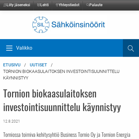
Liity jäseneksi
Lehti
Yhteystiedot
Palaute
Etusivulle
Valikko
Ha
Avaa valikko
ETUSIVU
UUTISET
TORNION BIOKAASULAITOKSEN INVESTOINTISUUNNITTELU
KÄYNNISTYY
Tornion biokaasulaitoksen
investointisuunnittelu käynnistyy
12.8.2021
Torniossa toimiva kehitysyhtiö Business Tornio Oy ja Tornion Energia