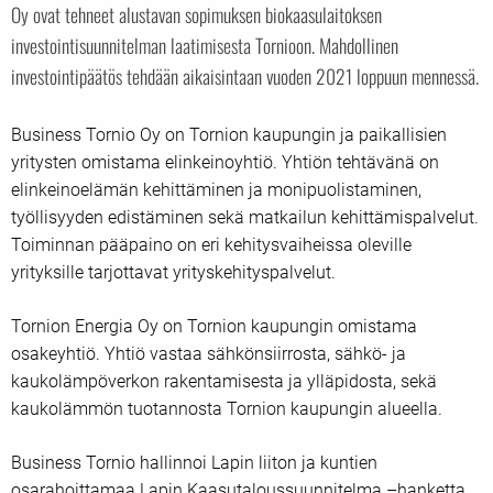
Oy ovat tehneet alustavan sopimuksen biokaasulaitoksen
investointisuunnitelman laatimisesta Tornioon. Mahdollinen
investointipäätös tehdään aikaisintaan vuoden 2021 loppuun mennessä.
Business Tornio Oy on Tornion kaupungin ja paikallisien
yritysten omistama elinkeinoyhtiö. Yhtiön tehtävänä on
elinkeinoelämän kehittäminen ja monipuolistaminen,
työllisyyden edistäminen sekä matkailun kehittämispalvelut.
Toiminnan pääpaino on eri kehitysvaiheissa oleville
yrityksille tarjottavat yrityskehityspalvelut.
Tornion Energia Oy on Tornion kaupungin omistama
osakeyhtiö. Yhtiö vastaa sähkönsiirrosta, sähkö- ja
kaukolämpöverkon rakentamisesta ja ylläpidosta, sekä
kaukolämmön tuotannosta Tornion kaupungin alueella.
Business Tornio hallinnoi Lapin liiton ja kuntien
osarahoittamaa Lapin Kaasutaloussuunnitelma –hanketta