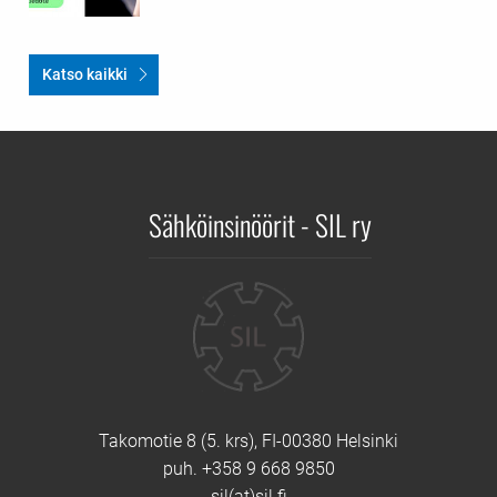
Katso kaikki
Sähköinsinöörit - SIL ry
Yhteystiedot
Takomotie 8 (5. krs), FI-00380 Helsinki
puh. +358 9 668 9850
sil(at)sil.fi