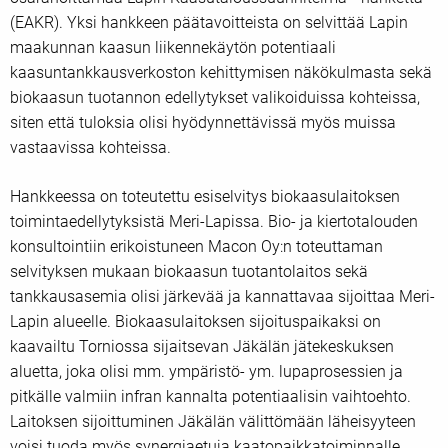
(EAKR). Yksi hankkeen päätavoitteista on selvittää Lapin
maakunnan kaasun liikennekäytön potentiaali
kaasuntankkausverkoston kehittymisen näkökulmasta sekä
biokaasun tuotannon edellytykset valikoiduissa kohteissa,
siten että tuloksia olisi hyödynnettävissä myös muissa
vastaavissa kohteissa.
Hankkeessa on toteutettu esiselvitys biokaasulaitoksen
toimintaedellytyksistä Meri-Lapissa. Bio- ja kiertotalouden
konsultointiin erikoistuneen Macon Oy:n toteuttaman
selvityksen mukaan biokaasun tuotantolaitos sekä
tankkausasemia olisi järkevää ja kannattavaa sijoittaa Meri-
Lapin alueelle. Biokaasulaitoksen sijoituspaikaksi on
kaavailtu Torniossa sijaitsevan Jäkälän jätekeskuksen
aluetta, joka olisi mm. ympäristö- ym. lupaprosessien ja
pitkälle valmiin infran kannalta potentiaalisin vaihtoehto.
Laitoksen sijoittuminen Jäkälän välittömään läheisyyteen
voisi tuoda myös synergiaetuja kaatopaikkatoiminnalle