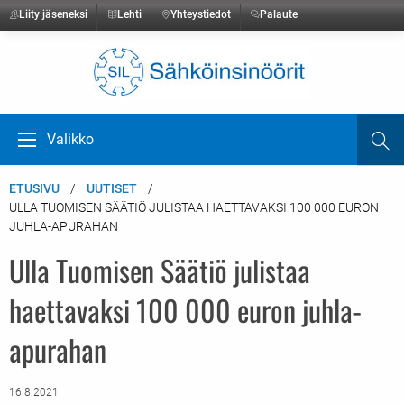
Liity jäseneksi
Lehti
Yhteystiedot
Palaute
Etusivulle
Valikko
Ha
Avaa valikko
ETUSIVU
UUTISET
ULLA TUOMISEN SÄÄTIÖ JULISTAA HAETTAVAKSI 100 000 EURON
JUHLA-APURAHAN
Ulla Tuomisen Säätiö julistaa
haettavaksi 100 000 euron juhla-
apurahan
16.8.2021