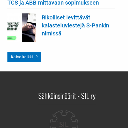
TCS ja ABB mittavaan sopimukseen
Rikolliset levittävät
kalasteluviestejä S-Pankin
nimissä
Katso kaikki
Sähköinsinöörit - SIL ry
Yhteystiedot