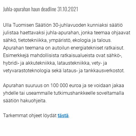
Juhla-apurahan haun deadline 31.10.2021
Ulla Tuomisen Säätiön 30-juhlavuoden kunniaksi säätiö
julistaa haettavaksi juhla-apurahan, jonka teemaa ohjaavat
sähkö, tietotekniikka, ympäristö, ekologia ja talous.
Apurahan teemana on autoilun energiatekniset ratkaisut.
Esimerkkejä mahdollisista ratkaisualueista ovat sähkö‐,
hybridi‐ ja akkutekniikka, lataustekniikka, vety- ja
vetyvarastoteknologia sekä lataus‐ ja tankkausverkostot.
Apurahan suuruus on 100 000 euroa ja se voidaan jakaa
yhdelle tai useammalle tutkimushankkeelle soveltamalla
säätiön hakuohjeita.
Tarkemmat ohjeet löydät
tästä
.