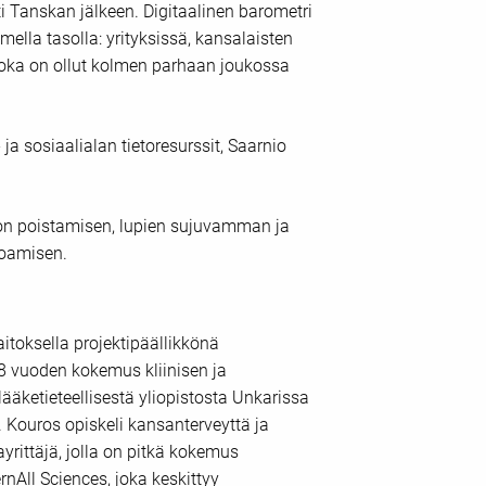
i Tanskan jälkeen. Digitaalinen barometri
mella tasolla: yrityksissä, kansalaisten
joka on ollut kolmen parhaan joukossa
a sosiaalialan tietoresurssit, Saarnio
nnon poistamisen, lupien sujuvamman ja
koamisen.
aitoksella projektipäällikkönä
 vuoden kokemus kliinisen ja
lääketieteellisestä yliopistosta Unkarissa
Kouros opiskeli kansanterveyttä ja
rittäjä, jolla on pitkä kokemus
nAll Sciences, joka keskittyy