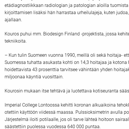
etädiagnostiikkaan radiologian ja patologian aloilla tuomista
kirjoittamisen lisäksi hän harrastaa urheilulajeja, kuten jud
ajallaan.
Kouros puhui mm. Biodesign Finland -projektista, jossa kehitet
tekniikoita.
– Kun tulin Suomeen vuonna 1990, meillä oli sekä hoitaja- et
Suomessa tuhatta asukasta kohti on 14,3 hoitajaa ja kotona 
hoidettavista 43 prosenttia tarvitsee vähintään yhden hoitaja
miljoonaa käyntiä vuosittain.
Kourosin mukaan itse tehtävä ja luotettava kotiseuranta sääst
Imperial College Lontoossa kehitti koronan alkuaikoina teho
otettiin käyttöön viidessä maassa. Pulssioksimetrin avulla po
Järjestelmä iloiti potilaalle, jos oli tarve lähteä hoitoon sa
säästettiin puolessa vuodessa 640 000 puntaa.