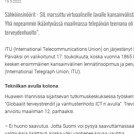
19.5.2022
Sähköinsinöörit - SIL marssittu virtuaaliselle lavalle kansainväli
Yhä nopeammin ikääntyvässä maailmassa telepäivän teemana oli tä
terveydenhuolto”.
ITU (International Telecommunications Union) on järjestänyt
Päiväksi on valikoitunut 17. toukokuuta, koska vuonna 1865 l
kesken ensimmäinen kansainvälinen lennätinsopimus ja perust
(International Telegraph Union, ITU).
Tekniikan avulla kotona
Huawein Irlannissa sijaitsevan tutkimuskeskuksessa työske
”Globaalit terveystrendit ja vanhustenhoito ICT:n avulla”. T
arvioitu maailman 12. parhaaksi.
– Ei huono saavutus. Jotta Suomi voi pysyä saavuttamassaa
valmiuksia lisättävä, koska väki vanhenee kovaa vauhtia.