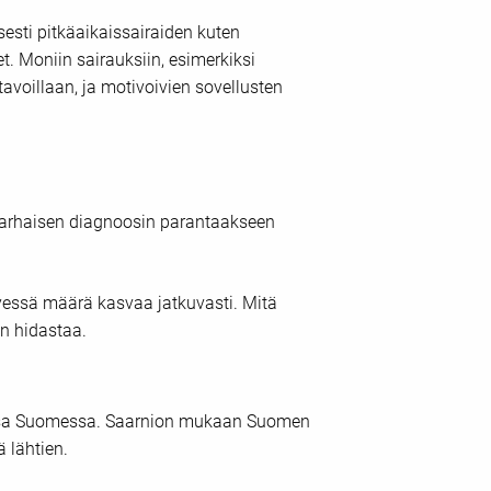
esti pitkäaikaissairaiden kuten
t. Moniin sairauksiin, esimerkiksi
tavoillaan, ja motivoivien sovellusten
n, varhaisen diagnoosin parantaakseen
yessä määrä kasvaa jatkuvasti. Mitä
n hidastaa.
essa Suomessa. Saarnion mukaan Suomen
 lähtien.