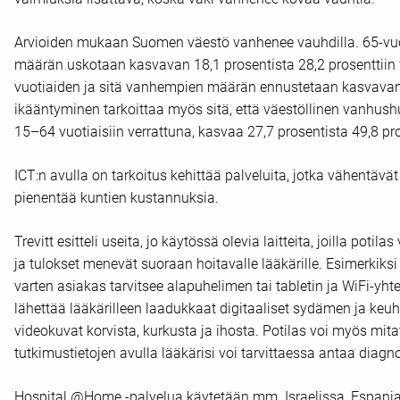
Arvioiden mukaan Suomen väestö vanhenee vauhdilla. 65-vuot
määrän uskotaan kasvavan 18,1 prosentista 28,2 prosenttii
vuotiaiden ja sitä vanhempien määrän ennustetaan kasvavan 4
ikääntyminen tarkoittaa myös sitä, että väestöllinen vanhush
15–64 vuotiaisiin verrattuna, kasvaa 27,7 prosentista 49,8 pro
ICT:n avulla on tarkoitus kehittää palveluita, jotka vähentävä
pienentää kuntien kustannuksia.
Trevitt esitteli useita, jo käytössä olevia laitteita, joilla potil
ja tulokset menevät suoraan hoitavalle lääkärille. Esimerkiksi
varten asiakas tarvitsee alapuhelimen tai tabletin ja WiFi-yht
lähettää lääkärilleen laadukkaat digitaaliset sydämen ja keuhk
videokuvat korvista, kurkusta ja ihosta. Potilas voi myös mit
tutkimustietojen avulla lääkärisi voi tarvittaessa antaa diagn
Hospital @Home -palvelua käytetään mm. Israelissa, Espanj