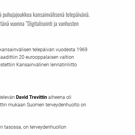
stä puhujajoukkoa kansainvälisenä telepäivänä.
nä vuonna ”Digitalisointi ja vanhusten
 kansainvälisen telepäivän vuodesta 1969.
aadittiin 20 eurooppalaisen valtion
ettiin Kansainvälinen lennätinliitto
ntelevän
David Trevittin
aiheena oli
revittin mukaan Suomen terveydenhuolto on
n tasossa, on terveydenhuollon