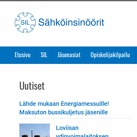
Etusivulle
Etusivu
SIL
Jäsenasiat
Opiskelijakilpailu
Uutiset
Lähde mukaan Energiamessuille!
Maksuton bussikuljetus jäsenille
Loviisan
ydinvoimalaitoksen