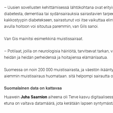
– Uusien sovellusten kehittämisessä lähtökohtana ovat erityis
diabetesta, dementiaa tai sydänsairauksia sairastavien tarpee
kakkostyypin diabetekseen, sairastunut voi itse vaikuttaa elin
avulla hoitoon voi sitoutua paremmin, van Gils sanoi.
Van Gis mainitsi esimerkkinä muistissairaat.
– Potilaat, joilla on neurologisia häiriöitä, tarvitsevat tarka
heidän ja heidän perheidensä ja hoitajiensa elämänlaatua.
Suomessa on noin 200 000 muistisairasta, ja väestön ikäänt
aiemmin muistisairaus huomataan. sitä helpompi sairautta o
Suomalainen data on kattavaa
Huawein
Juha Saarnion
aiheena oli Terve kasvu digitaalis
etuna on valtava datamäärä, jota kerätään lapsen syntymästä