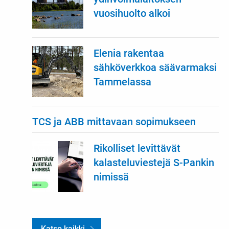
vuosihuolto alkoi
Elenia rakentaa
sähköverkkoa säävarmaksi
Tammelassa
TCS ja ABB mittavaan sopimukseen
Rikolliset levittävät
kalasteluviestejä S-Pankin
nimissä
Katso kaikki