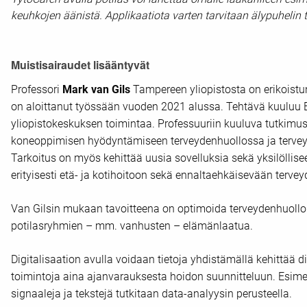
keuhkojen äänistä. Applikaatiota varten tarvitaan älypuhelin ta
Muistisairaudet lisääntyvät
Professori
Mark van Gils
Tampereen yliopistosta on erikoistu
on aloittanut työssään vuoden 2021 alussa. Tehtävä kuuluu 
yliopistokeskuksen toimintaa. Professuuriin kuuluva tutkimus
koneoppimisen hyödyntämiseen terveydenhuollossa ja tervey
Tarkoitus on myös kehittää uusia sovelluksia sekä yksilöllise
erityisesti etä- ja kotihoitoon sekä ennaltaehkäisevään terve
Van Gilsin mukaan tavoitteena on optimoida terveydenhuollon 
potilasryhmien – mm. vanhusten – elämänlaatua.
Digitalisaation avulla voidaan tietoja yhdistämällä kehittää d
toimintoja aina ajanvarauksesta hoidon suunnitteluun. Esimer
signaaleja ja tekstejä tutkitaan data-analyysin perusteella.