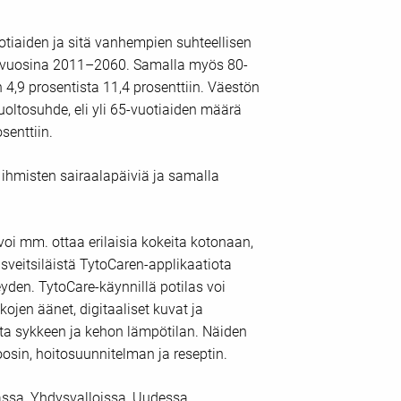
iaiden ja sitä vanhempien suhteellisen
n vuosina 2011–2060. Samalla myös 80-
,9 prosentista 11,4 prosenttiin. Väestön
uoltosuhde, eli yli 65-vuotiaiden määrä
senttiin.
t ihmisten sairaalapäiviä ja samalla
as voi mm. ottaa erilaisia kokeita kotonaan,
 sveitsiläistä TytoCaren-applikaatiota
eyden. TytoCare-käynnillä potilas voi
ojen äänet, digitaaliset kuvat ja
ata sykkeen ja kehon lämpötilan. Näiden
oosin, hoitosuunnitelman ja reseptin.
assa, Yhdysvalloissa, Uudessa