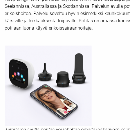
Seelannissa, Australiassa ja Skotlannissa. Palvelun avulla po
erikoishoitoa. Palvelu soveltuu hyvin esimerkiksi keuhkokuu
kärsiville ja leikkauksesta toipuville. Potilas on omassa kod
potilaan luona käyvä erikoissairaanhoitaja.
TytoCaren avulla potilas voi lähettää omalle lääkärilleen esi