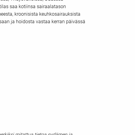
tilas saa kotiinsa sairaalatason
meesta, kroonisista keuhkosairauksista
issaan ja hoidosta vastaa kerran päivässä
merkiksi mitattua tietoa sydämen ja