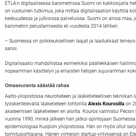
ETLA:n digitaalisessa barometrissa Suomi on kakkosijalla het
on vuotuinen tutkimus, joka mittaa digitalisaation käyttöä kol
keskuudessa ja julkisissa palveluissa. Suomi on ainoa maa, 
barometrin perustamisesta eli vuodesta 2014 lähtien.
– Suomessa on poikkeuksellisen laajat ja laadukkaat terveys- j
sanoi.
Digitalisaatio mahdollistaa esimerkiksi päällekkäisen halli
nopeamman käsittelyn ja erilaisten tietojen sujuvamman ko
Omaseuranta säästää rahaa
Aalto-yliopistossa neurotieteen ja lääketieteellisen tekniikan l
työskentelevällä lääketieteen tohtorilla
Alexis Kourosilla
on 28
akateemisen lääketieteen eri aloilta. Kouros valmistui Pécsin 
vuonna 1990, minkä jälkeen hän jatkoi opintojaan Suomessa. 
epidemiologiaa Kuopion yliopistossa. Hän on myös ollut sarjay
toimitusjohtajana. Hänen viimeisin startup-yrityksensä on Eter