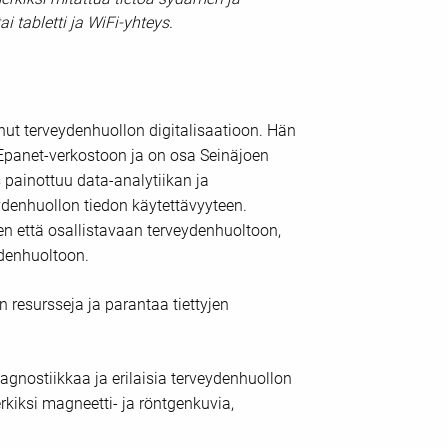
i tabletti ja WiFi-yhteys.
nut terveydenhuollon digitalisaatioon. Hän
Epanet-verkostoon ja on osa Seinäjoen
 painottuu data-analytiikan ja
denhuollon tiedon käytettävyyteen.
en että osallistavaan terveydenhuoltoon,
ydenhuoltoon.
resursseja ja parantaa tiettyjen
iagnostiikkaa ja erilaisia terveydenhuollon
kiksi magneetti- ja röntgenkuvia,