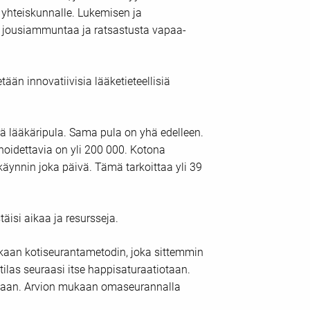
 yhteiskunnalle. Lukemisen ja
oa, jousiammuntaa ja ratsastusta vapaa-
ään innovatiivisia lääketieteellisiä
tä lääkäripula. Sama pula on yhä edelleen.
hoidettavia on yli 200 000. Kotona
käynnin joka päivä. Tämä tarkoittaa yli 39
äisi aikaa ja resursseja.
kkaan kotiseurantametodin, joka sittemmin
tilas seuraasi itse happisaturaatiotaan.
iraalaan. Arvion mukaan omaseurannalla