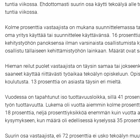
tuntia viikossa. Ehdottomasti suurin osa käytti tekoälyä alle
tuntia viikossa.
Kolme prosenttia vastaajista on mukana suunnittelemassa tai
oma yritys käyttää tai suunnittelee käyttävänsä. 16 prosentti
kehitystyöhön panoksensa ilman varsinaista osallistumista ky
osallistu tällaiseen kehittämistyöhön lainkaan. Määrät ovat s
Hieman reilut puolet vastaajista on täysin samaa tai jokseenk
saaneet käyttää riittävästi työaikaa tekoälyn opiskeluun. Opis
koulutusta. 13 prosenttia on asiasta täysin eri mieltä.
Vuodessa on tapahtunut iso tuottavuusloikka, sillä 41 prosen
työn tuottavuutta. Lukema oli vuotta aiemmin kolme prosenttia
18 prosenttia, neljä prosenttiyksikköä enemmän kuin vuotta 
kysymykseen, kun määrä oli edellisessä kyselyssä 35 prosen
Suurin osa vastaajista, eli 72 prosenttia ei usko tekoälyn m