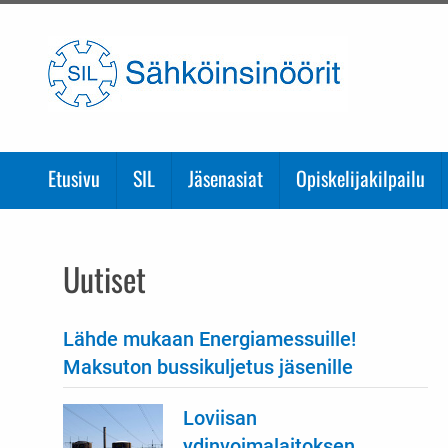
Etusivulle
Etusivu
SIL
Jäsenasiat
Opiskelijakilpailu
Uutiset
Lähde mukaan Energiamessuille!
Maksuton bussikuljetus jäsenille
Loviisan
ydinvoimalaitoksen