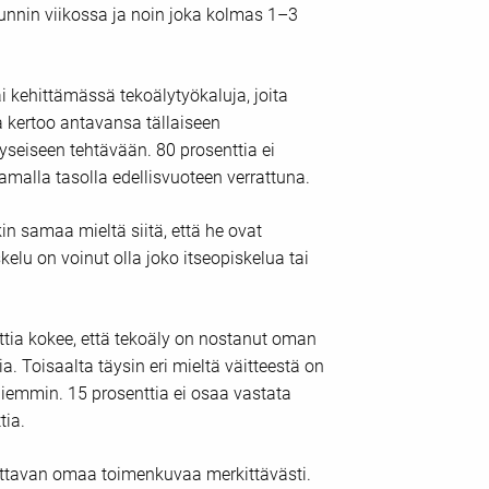
 tunnin viikossa ja noin joka kolmas 1–3
 kehittämässä tekoälytyökaluja, joita
a kertoo antavansa tällaiseen
seiseen tehtävään. 80 prosenttia ei
amalla tasolla edellisvuoteen verrattuna.
in samaa mieltä siitä, että he ovat
kelu on voinut olla joko itseopiskelua tai
ttia kokee, että tekoäly on nostanut oman
. Toisaalta täysin eri mieltä väitteestä on
aiemmin. 15 prosenttia ei osaa vastata
ttia.
uuttavan omaa toimenkuvaa merkittävästi.