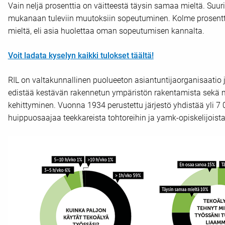
Vain neljä prosenttia on väitteestä täysin samaa mieltä. Suu
mukanaan tuleviin muutoksiin sopeutuminen. Kolme prosentti
mieltä, eli asia huolettaa oman sopeutumisen kannalta.
Voit ladata kyselyn kaikki tulokset täältä!
RIL on valtakunnallinen puolueeton asiantuntijaorganisaatio 
edistää kestävän rakennetun ympäristön rakentamista sekä m
kehittyminen. Vuonna 1934 perustettu järjestö yhdistää yli 
huippuosaajaa teekkareista tohtoreihin ja yamk-opiskelijoist