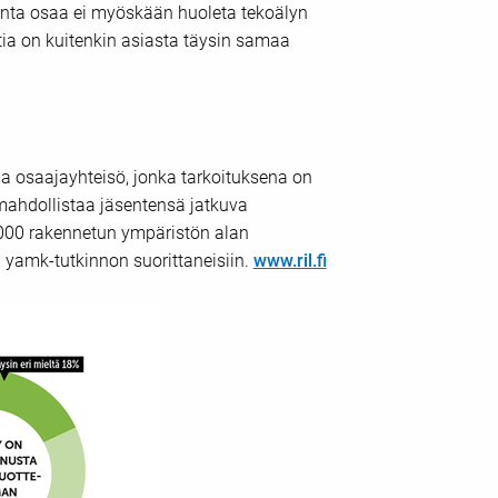
rinta osaa ei myöskään huoleta tekoälyn
a on kuitenkin asiasta täysin samaa
ja osaajayhteisö, jonka tarkoituksena on
ahdollistaa jäsentensä jatkuva
7 000 rakennetun ympäristön alan
a yamk-tutkinnon suorittaneisiin.
www.ril.fi