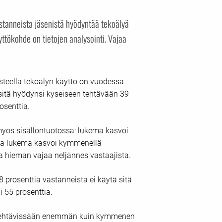
astanneista jäsenistä hyödyntää tekoälyä
ttökohde on tietojen analysointi. Vajaa
usteella tekoälyn käyttö on vuodessa
 sitä hyödynsi kyseiseen tehtävään 39
prosenttia.
yös sisällöntuotossa: lukema kasvoi
ssa lukema kasvoi kymmenellä
na hieman vajaa neljännes vastaajista.
8 prosenttia vastanneista ei käytä sitä
i 55 prosenttia.
työtehtävissään enemmän kuin kymmenen