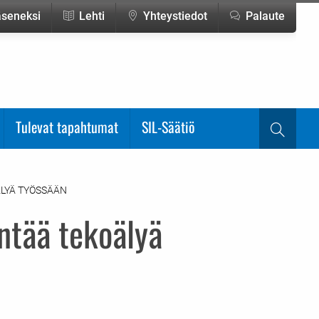
jäseneksi
Lehti
Yhteystiedot
Palaute
Tulevat tapahtumat
SIL-Säätiö
Haku
ÄLYÄ TYÖSSÄÄN
ntää tekoälyä