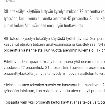
3.6.2026
RILin tekoälyn käyttöön liittyvän kyselyn mukaan 72 prosenttia v
työssään, kun lukema oli vuotta aiemmin 45 prosenttia. Suurin käy
puolet kokee AI:n lisänneen oman työn tuottavuutta.
RIL toteutti kyselyn tekoälyn käytöstä työtehtävissä. Sen per
kasvanut etenkin tietojen analysoinnissa ja käsittelyssä. Nyt
prosenttia vastanneista, kun vuotta aiemmin lukema oli 17 
Edellisvuoden tapaan tekoäly toimi apuna yhä useammalla m
vuodessa 22 prosentista 31 prosenttiin. Luovissa prosessei
prosenttiyksiköllä, ja nyt sitä hyödynsi luovan ajattelun tuke
Yleisesti ottaen tekoälyn suosio on kasvanut huimasti: vain 2
työssään lainkaan, kun määrä oli vuotta aiemmin yli puolet el
Toisaalta vain yksi prosentti kertoi käyttävänsä tekoälyä 