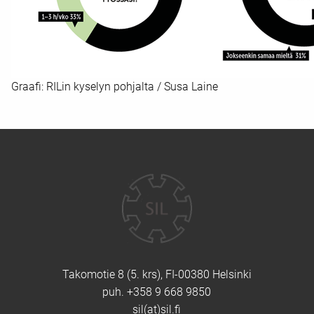
Graafi: RILin kyselyn pohjalta / Susa Laine
Yhteystiedot
Takomotie 8 (5. krs), FI-00380 Helsinki
puh. +358 9 668 9850
sil(at)sil.fi