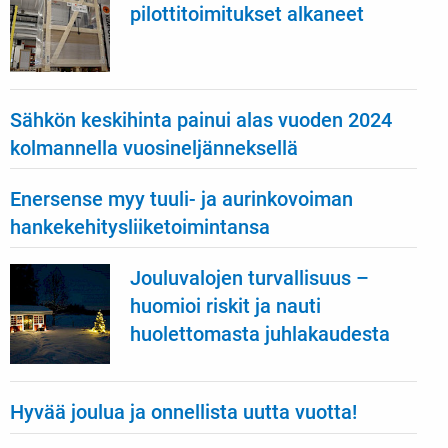
pilottitoimitukset alkaneet
Sähkön keskihinta painui alas vuoden 2024
kolmannella vuosineljänneksellä
Enersense myy tuuli- ja aurinkovoiman
hankekehitysliiketoimintansa
Jouluvalojen turvallisuus –
huomioi riskit ja nauti
huolettomasta juhlakaudesta
Hyvää joulua ja onnellista uutta vuotta!