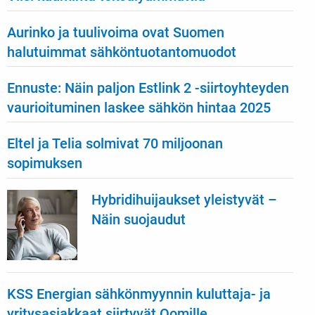
Aurinko ja tuulivoima ovat Suomen
halutuimmat sähköntuotantomuodot
Ennuste: Näin paljon Estlink 2 -siirtoyhteyden
vaurioituminen laskee sähkön hintaa 2025
Eltel ja Telia solmivat 70 miljoonan
sopimuksen
Hybridihuijaukset yleistyvät –
Näin suojaudut
KSS Energian sähkönmyynnin kuluttaja- ja
yritysasiakkaat siirtyvät Oomille