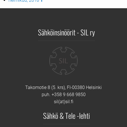
helmikuu, 2018
1
Sähköinsinöörit - SIL ry
Yhteystiedot
Takomotie 8 (5. krs), FI-00380 Helsinki
puh. +358 9 668 9850
sil(at)sil.fi
Sähkö & Tele -lehti