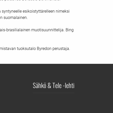
yntyneelle esikoistyttärelleen nimeksi
 on suomalainen.
is-brasilialainen muotisuunnittelija. Bing
mistavan tuoksutalo Byredon perustaja.
Sähkö & Tele -lehti