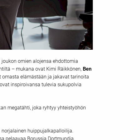
n joukon omien alojensa ehdottomia
 kentiltä – mukana ovat Kimi Räikkönen,
Ben
at omasta elämästään ja jakavat tarinoita
ovat inspiroivansa tulevia sukupolvia
 megatähti, joka ryhtyy yhteistyöhön
norjalainen huippujalkapalloilija.
sa pelaavaa Borussia Dortmundia.