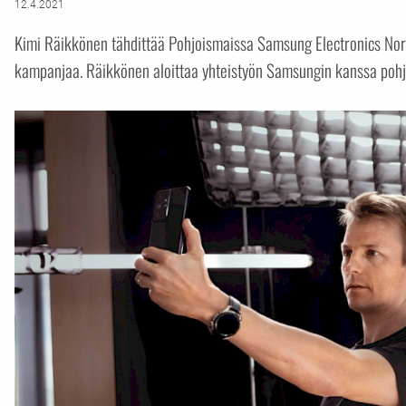
12.4.2021
Kimi Räikkönen tähdittää Pohjoismaissa Samsung Electronics Nordi
kampanjaa. Räikkönen aloittaa yhteistyön Samsungin kanssa pohj