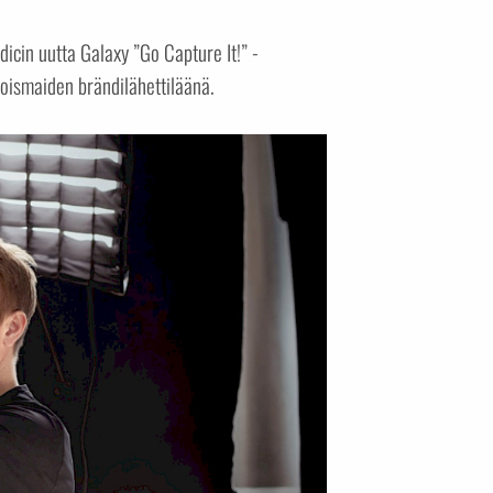
cin uutta Galaxy ”Go Capture It!” -
oismaiden brändilähettiläänä.