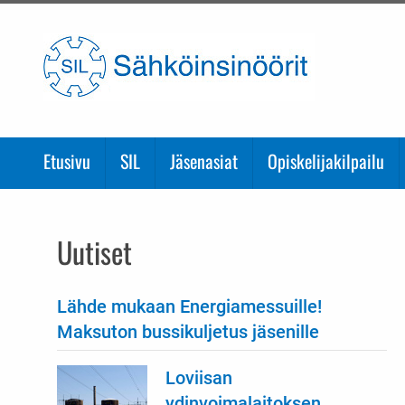
Etusivulle
Etusivu
SIL
Jäsenasiat
Opiskelijakilpailu
Uutiset
Lähde mukaan Energiamessuille!
Maksuton bussikuljetus jäsenille
Loviisan
ydinvoimalaitoksen