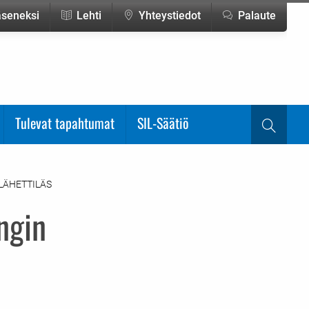
jäseneksi
Lehti
Yhteystiedot
Palaute
Tulevat tapahtumat
SIL-Säätiö
Haku
LÄHETTILÄS
ngin