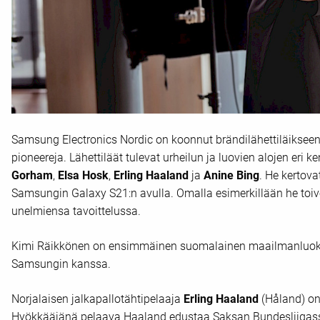
Samsung Electronics Nordic on koonnut brändilähettiläiksee
pioneereja. Lähettiläät tulevat urheilun ja luovien alojen eri
Gorham
,
Elsa Hosk
,
Erling Haaland
ja
Anine Bing
. He kertov
Samsungin Galaxy S21:n avulla. Omalla esimerkillään he toiv
unelmiensa tavoittelussa.
Kimi Räikkönen on ensimmäinen suomalainen maailmanluokan
Samsungin kanssa.
Norjalaisen jalkapallotähtipelaaja
Erling Haaland
(Håland) on 
Hyökkääjänä pelaava Haaland edustaa Saksan Bundesliigas