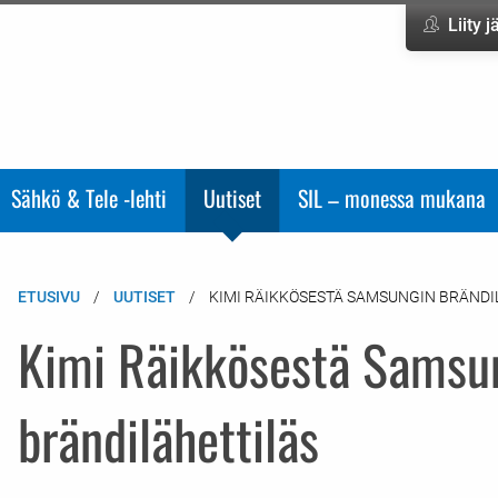
Liity 
Sähkö & Tele -lehti
Uutiset
SIL – monessa mukana
ETUSIVU
UUTISET
KIMI RÄIKKÖSESTÄ SAMSUNGIN BRÄNDI
Kimi Räikkösestä Samsu
brändilähettiläs